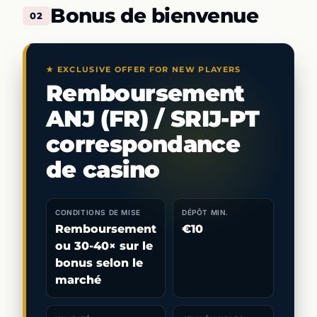
Bonus de bienvenue
02
★ EXCLUSIVE OFFER FOR NEW PLAYERS
Remboursement
ANJ (FR) / SRIJ-PT
correspondance
de casino
CONDITIONS DE MISE
DÉPÔT MIN.
Remboursement
€10
ou 30-40× sur le
bonus selon le
marché