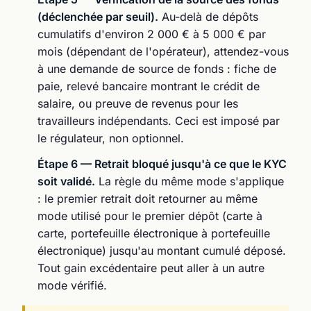
(déclenchée par seuil).
Au-delà de dépôts
cumulatifs d'environ 2 000 € à 5 000 € par
mois (dépendant de l'opérateur), attendez-vous
à une demande de source de fonds : fiche de
paie, relevé bancaire montrant le crédit de
salaire, ou preuve de revenus pour les
travailleurs indépendants. Ceci est imposé par
le régulateur, non optionnel.
Étape 6 — Retrait bloqué jusqu'à ce que le KYC
soit validé.
La règle du même mode s'applique
: le premier retrait doit retourner au même
mode utilisé pour le premier dépôt (carte à
carte, portefeuille électronique à portefeuille
électronique) jusqu'au montant cumulé déposé.
Tout gain excédentaire peut aller à un autre
mode vérifié.