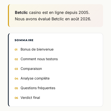
Betclic
casino est en ligne depuis 2005.
Nous avons évalué Betclic en août 2026.
SOMMAIRE
Bonus de bienvenue
Comment nous testons
Comparaison
Analyse complète
Questions fréquentes
Verdict final