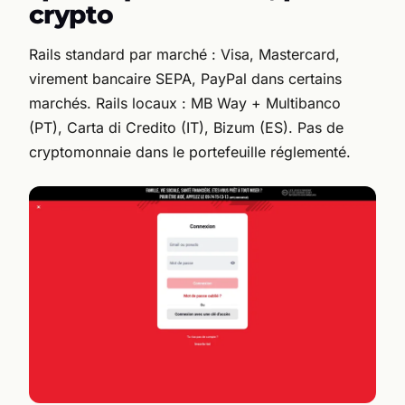
crypto
Rails standard par marché : Visa, Mastercard,
virement bancaire SEPA, PayPal dans certains
marchés. Rails locaux : MB Way + Multibanco
(PT), Carta di Credito (IT), Bizum (ES). Pas de
cryptomonnaie dans le portefeuille réglementé.