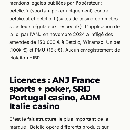
mentions légales publiées par l'opérateur :
betclic.fr (sports + poker uniquement) contre
betclic.pt et betclic.it (suites de casino complètes
sous leurs régulateurs respectifs). L'application de
la loi par l'ANJ en novembre 2024 a infligé des
amendes de 150 000 € à Betclic, Winamax, Unibet
(100k €) et PMU (15k €). Aucun enregistrement de
violation HIBP.
Licences : ANJ France
sports + poker, SRIJ
Portugal casino, ADM
Italie casino
C'est le
fait structurel le plus important
de la
marque : Betclic opère différents produits sur