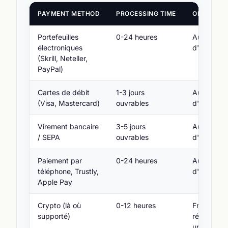
PAYMENT METHOD
PROCESSING TIME
OPERATOR
Portefeuilles
0-24 heures
Aucun frai
électroniques
d'opérateu
(Skrill, Neteller,
PayPal)
Cartes de débit
1-3 jours
Aucun frai
(Visa, Mastercard)
ouvrables
d'opérateu
Virement bancaire
3-5 jours
Aucun frai
/ SEPA
ouvrables
d'opérateu
Paiement par
0-24 heures
Aucun frai
téléphone, Trustly,
d'opérateu
Apple Pay
Crypto (là où
0-12 heures
Frais de
supporté)
réseau
uniquemen