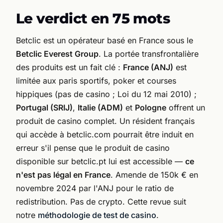
Le verdict en 75 mots
Betclic est un opérateur basé en France sous le
Betclic Everest Group
. La portée transfrontalière
des produits est un fait clé :
France (ANJ)
est
limitée aux paris sportifs, poker et courses
hippiques (pas de casino ; Loi du 12 mai 2010) ;
Portugal (SRIJ)
,
Italie (ADM)
et
Pologne
offrent un
produit de casino complet. Un résident français
qui accède à betclic.com pourrait être induit en
erreur s'il pense que le produit de casino
disponible sur betclic.pt lui est accessible —
ce
n'est pas légal en France
. Amende de 150k € en
novembre 2024 par l'ANJ pour le ratio de
redistribution. Pas de crypto. Cette revue suit
notre
méthodologie de test de casino
.