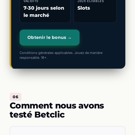
VALIDITÉ
JEUX ÉLIGIBLES
7-30 jours selon
Slots
le marché
Obtenir le bonus →
Conditions générales applicables. Jouez de manière
responsable. 18+.
06
Comment nous avons
testé Betclic