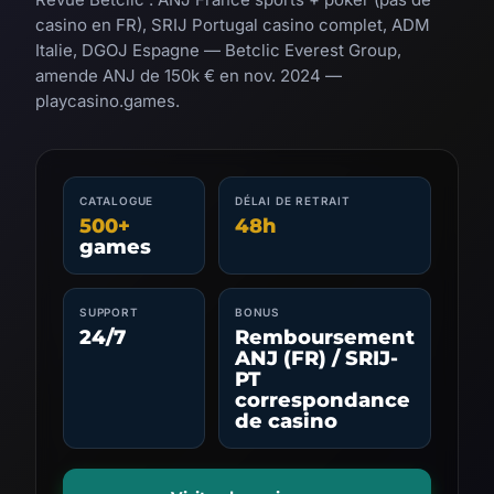
casino en FR), SRIJ Portugal casino complet, ADM
Italie, DGOJ Espagne — Betclic Everest Group,
amende ANJ de 150k € en nov. 2024 —
playcasino.games.
CATALOGUE
DÉLAI DE RETRAIT
500+
48h
games
SUPPORT
BONUS
24/7
Remboursement
ANJ (FR) / SRIJ-
PT
correspondance
de casino