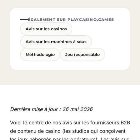
ÉGALEMENT SUR PLAYCASINO.GAMES
Avis sur les casinos
Avis sur les machines à sous
Méthodologie
Jeu responsable
Dernière mise à jour : 26 mai 2026
Voici le centre de nos avis sur les fournisseurs B2B
de contenu de casino (les studios qui conçoivent
les jeux hébergés par les opérateurs). Les avis sur