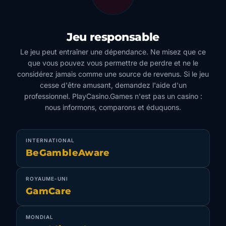
Jeu responsable
Le jeu peut entraîner une dépendance. Ne misez que ce
que vous pouvez vous permettre de perdre et ne le
considérez jamais comme une source de revenus. Si le jeu
cesse d'être amusant, demandez l'aide d'un
professionnel. PlayCasino.Games n'est pas un casino :
nous informons, comparons et éduquons.
INTERNATIONAL
BeGambleAware
ROYAUME-UNI
GamCare
MONDIAL