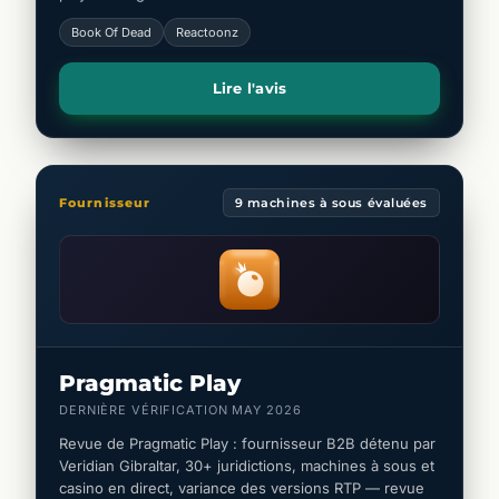
Book Of Dead
Reactoonz
Lire l'avis
Fournisseur
9 machines à sous évaluées
Pragmatic Play
DERNIÈRE VÉRIFICATION MAY 2026
Revue de Pragmatic Play : fournisseur B2B détenu par
Veridian Gibraltar, 30+ juridictions, machines à sous et
casino en direct, variance des versions RTP — revue