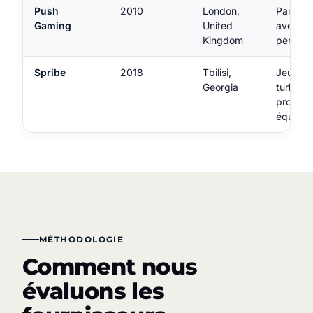
Push
2010
London,
Paiemen
Gaming
United
avec mul
Kingdom
persista
Spribe
2018
Tbilisi,
Jeux de
Georgia
turbo
prouva
équitab
MÉTHODOLOGIE
Comment nous
évaluons les