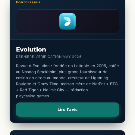
Fournisseur
Evolution
DERNIÈRE VÉRIFICATION MAY 2026
Revue d'Evolution : fondée en Lettonie en 2006, cotée
au Nasdaq Stockholm, plus grand fournisseur de
casino en direct au monde, créateur de Lightning
Roulette et Crazy Time, maison mère de NetEnt + BTG
+ Red Tiger + Nolimit City — rédaction
playcasino.games.
Lire l'avis