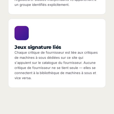
un groupe identifiés explicitement.
Jeux signature liés
Chaque critique de fournisseur est liée aux critiques
de machines à sous dédiées sur ce site qui
s'appuient sur le catalogue du fournisseur. Aucune
critique de fournisseur ne se tient seule — elles se
connectent à la bibliothèque de machines à sous et
vice versa.