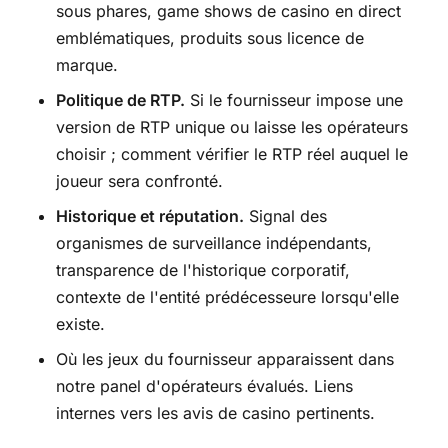
sous phares, game shows de casino en direct
emblématiques, produits sous licence de
marque.
Politique de RTP.
Si le fournisseur impose une
version de RTP unique ou laisse les opérateurs
choisir ; comment vérifier le RTP réel auquel le
joueur sera confronté.
Historique et réputation.
Signal des
organismes de surveillance indépendants,
transparence de l'historique corporatif,
contexte de l'entité prédécesseure lorsqu'elle
existe.
Où les jeux du fournisseur apparaissent dans
notre panel d'opérateurs évalués. Liens
internes vers les avis de casino pertinents.