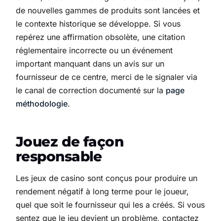
de nouvelles gammes de produits sont lancées et
le contexte historique se développe. Si vous
repérez une affirmation obsolète, une citation
réglementaire incorrecte ou un événement
important manquant dans un avis sur un
fournisseur de ce centre, merci de le signaler via
le canal de correction documenté sur la
page
méthodologie
.
Jouez de façon
responsable
Les jeux de casino sont conçus pour produire un
rendement négatif à long terme pour le joueur,
quel que soit le fournisseur qui les a créés. Si vous
sentez que le jeu devient un problème, contactez