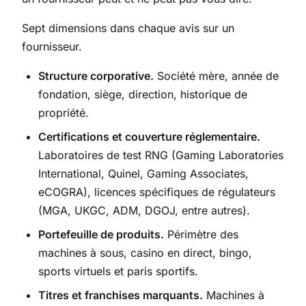
Sept dimensions dans chaque avis sur un
fournisseur.
Structure corporative.
Société mère, année de
fondation, siège, direction, historique de
propriété.
Certifications et couverture réglementaire.
Laboratoires de test RNG (Gaming Laboratories
International, Quinel, Gaming Associates,
eCOGRA), licences spécifiques de régulateurs
(MGA, UKGC, ADM, DGOJ, entre autres).
Portefeuille de produits.
Périmètre des
machines à sous, casino en direct, bingo,
sports virtuels et paris sportifs.
Titres et franchises marquants.
Machines à