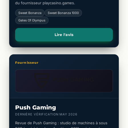
du fournisseur playcasino.games.
Sweet Bonanza
Sweet Bonanza 1000
Gates Of Olympus
Lire l'avis
Fournisseur
Push Gaming
DERNIÈRE VÉRIFICATION MAY 2026
Revue de Push Gaming : studio de machines à sous