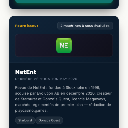
Fournisseur
2 machines à sous évaluées
NetEnt
DERNIÈRE VÉRIFICATION MAY 2026
Revue de NetEnt : fondée à Stockholm en 1996,
acquise par Evolution AB en décembre 2020, créateur
de Starburst et Gonzo's Quest, licencié Megaways,
marchés réglementés de premier plan — rédaction de
playcasino.games.
Starburst
Gonzos Quest