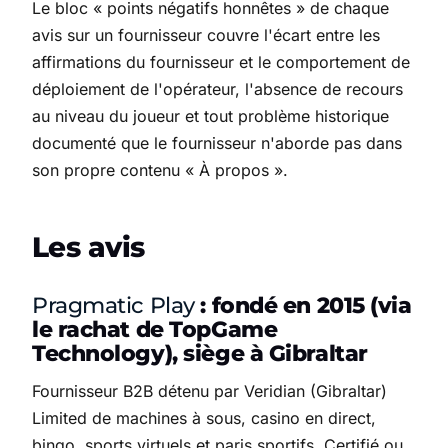
Le bloc « points négatifs honnêtes » de chaque
avis sur un fournisseur couvre l'écart entre les
affirmations du fournisseur et le comportement de
déploiement de l'opérateur, l'absence de recours
au niveau du joueur et tout problème historique
documenté que le fournisseur n'aborde pas dans
son propre contenu « À propos ».
Les avis
Pragmatic Play
: fondé en 2015 (via
le rachat de TopGame
Technology), siège à Gibraltar
Fournisseur B2B détenu par Veridian (Gibraltar)
Limited de machines à sous, casino en direct,
bingo, sports virtuels et paris sportifs. Certifié ou