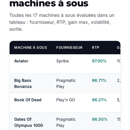
machines à sous
Toutes les 17 machines à sous évaluées dans un
tableau : fournisseur, RTP, gain max, volatilité,
sortie.
MACHINE À SOUS
FOURNISSEUR
RTP
GAIN 
Aviator
Spribe
97.00%
10,00
Big Bass
Pragmatic
96.71%
2,100×
Bonanza
Play
Book Of Dead
Play'n GO
96.21%
5,000
Gates Of
Pragmatic
96.50%
15,00
Olympus 1000
Play