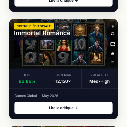
Lire la critique →
CRITIQUE ÉDITORIALE
Immortal Romance
RTP
GAIN MAX
VOLATILITÉ
96.86%
12,150×
Med-High
Games Global
·
May 2026
Lire la critique →