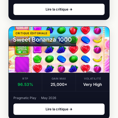
Lire la critique →
CRITIQUE ÉDITORIALE
Sweet Bonanza 1000
RTP
GAIN MAX
VOLATILITÉ
96.53%
25,000×
Very High
Pragmatic Play
·
May 2026
Lire la critique →