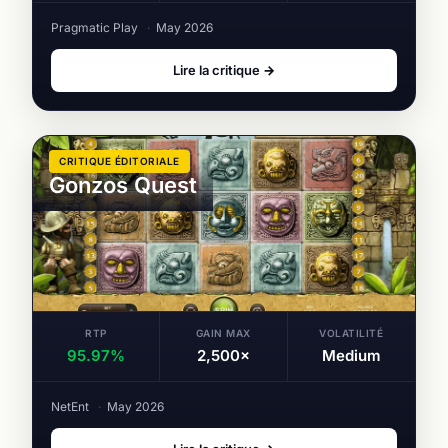
Pragmatic Play
·
May 2026
Lire la critique →
CRITIQUE ÉDITORIALE
Gonzos Quest
RTP
GAIN MAX
VOLATILITÉ
95.97%
2,500×
Medium
NetEnt
·
May 2026