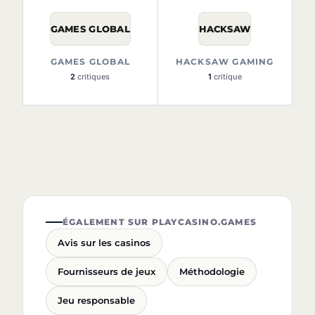
GAMES GLOBAL
HACKSAW
GAMES GLOBAL
HACKSAW GAMING
2
critiques
1
critique
ÉGALEMENT SUR PLAYCASINO.GAMES
Avis sur les casinos
Fournisseurs de jeux
Méthodologie
Jeu responsable