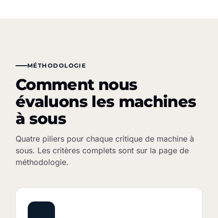
MÉTHODOLOGIE
Comment nous
évaluons les machines
à sous
Quatre piliers pour chaque critique de machine à
sous. Les critères complets sont sur la
page de
méthodologie
.