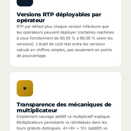
Versions RTP déployables par
opérateur
RTP par défaut plus chaque version inférieure que
les opérateurs peuvent déployer (certaines machines
à sous fonctionnent de 90,05 % à 99,06 % selon les
versions). L'écart de coût réel entre les versions
calculé en chiffres simples, pas seulement en points
de pourcentage.
×
Transparence des mécaniques de
multiplicateur
Empilement sauvage additif vs multiplicatif expliqué.
Multiplicateurs persistants vs réinitialisés dans les
tours gratuits distingués. 4×+8× = 12× (additif) vs