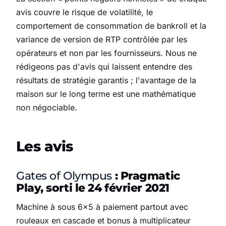
avis couvre le risque de volatilité, le
comportement de consommation de bankroll et la
variance de version de RTP contrôlée par les
opérateurs et non par les fournisseurs. Nous ne
rédigeons pas d'avis qui laissent entendre des
résultats de stratégie garantis ; l'avantage de la
maison sur le long terme est une mathématique
non négociable.
Les avis
Gates of Olympus
: Pragmatic
Play, sorti le 24 février 2021
Machine à sous 6×5 à paiement partout avec
rouleaux en cascade et bonus à multiplicateur