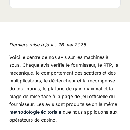
Dernière mise à jour : 26 mai 2026
Voici le centre de nos avis sur les machines à
sous. Chaque avis vérifie le fournisseur, le RTP, la
mécanique, le comportement des scatters et des
multiplicateurs, le déclencheur et la récompense
du tour bonus, le plafond de gain maximal et la
plage de mise face à la page de jeu officielle du
fournisseur. Les avis sont produits selon la même
méthodologie éditoriale
que nous appliquons aux
opérateurs de casino.