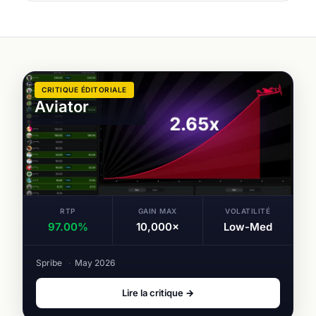
CRITIQUE ÉDITORIALE
Aviator
RTP
GAIN MAX
VOLATILITÉ
97.00%
10,000×
Low-Med
Spribe
·
May 2026
Lire la critique →