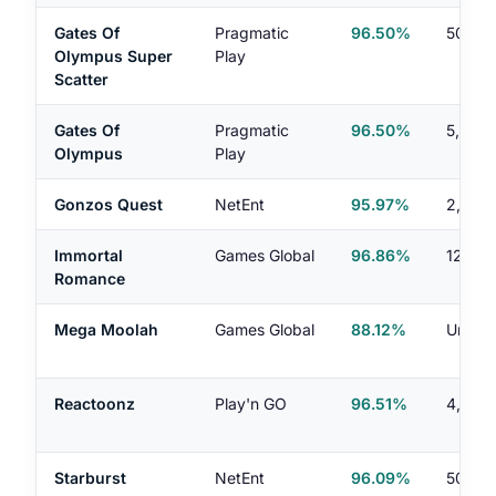
Gates Of
Pragmatic
96.50%
50,00
Olympus Super
Play
Scatter
Gates Of
Pragmatic
96.50%
5,000
Olympus
Play
Gonzos Quest
NetEnt
95.97%
2,500
Immortal
Games Global
96.86%
12,150
Romance
Mega Moolah
Games Global
88.12%
Uncap
Reactoonz
Play'n GO
96.51%
4,570
Starburst
NetEnt
96.09%
500×