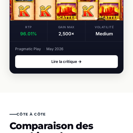
RTP
GAIN MAX
VOLATILITÉ
96.01%
2,500×
Medium
Pragmatic Play
·
May 2026
Lire la critique →
CÔTE À CÔTE
Comparaison des