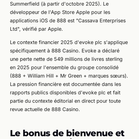
Summerfield (à partir d'octobre 2025). Le
développeur de l'App Store Apple pour les
applications iOS de 888 est "Cassava Enterprises
Ltd", vérifié par Apple.
Le contexte financier 2025 d'evoke plc s'applique
spécifiquement à 888 Casino. Evoke a déclaré
une perte nette de 549 millions de livres sterling
en 2025 pour l'ensemble du groupe consolidé
(888 + William Hill + Mr Green + marques sœurs).
La pression financière est documentée dans les
rapports publics disponibles d'evoke plc et fait
partie du contexte éditorial en direct pour toute
revue actuelle de 888 Casino.
Le bonus de bienvenue et