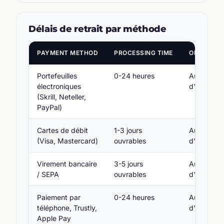
Délais de retrait par méthode
PAYMENT METHOD
PROCESSING TIME
OPERATOR
Portefeuilles
0-24 heures
Aucun frai
électroniques
d'opérateu
(Skrill, Neteller,
PayPal)
Cartes de débit
1-3 jours
Aucun frai
(Visa, Mastercard)
ouvrables
d'opérateu
Virement bancaire
3-5 jours
Aucun frai
/ SEPA
ouvrables
d'opérateu
Paiement par
0-24 heures
Aucun frai
téléphone, Trustly,
d'opérateu
Apple Pay