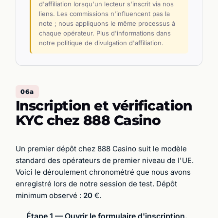
d'affiliation lorsqu'un lecteur s'inscrit via nos
liens. Les commissions n'influencent pas la
note ; nous appliquons le même processus à
chaque opérateur. Plus d'informations dans
notre politique de divulgation d'affiliation.
06a
Inscription et vérification
KYC chez 888 Casino
Un premier dépôt chez 888 Casino suit le modèle
standard des opérateurs de premier niveau de l'UE.
Voici le déroulement chronométré que nous avons
enregistré lors de notre session de test. Dépôt
minimum observé :
20
€.
Étape 1 — Ouvrir le formulaire d'inscription.