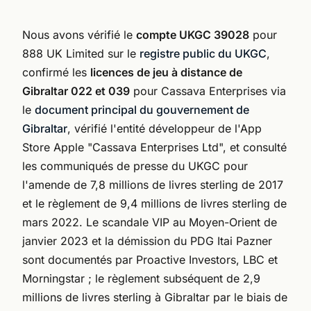
Nous avons vérifié le
compte UKGC 39028
pour
888 UK Limited sur le
registre public du UKGC
,
confirmé les
licences de jeu à distance de
Gibraltar 022 et 039
pour Cassava Enterprises via
le
document principal du gouvernement de
Gibraltar
, vérifié l'entité développeur de l'App
Store Apple "Cassava Enterprises Ltd", et consulté
les communiqués de presse du UKGC pour
l'amende de 7,8 millions de livres sterling de 2017
et le règlement de 9,4 millions de livres sterling de
mars 2022. Le scandale VIP au Moyen-Orient de
janvier 2023 et la démission du PDG Itai Pazner
sont documentés par Proactive Investors, LBC et
Morningstar ; le règlement subséquent de 2,9
millions de livres sterling à Gibraltar par le biais de