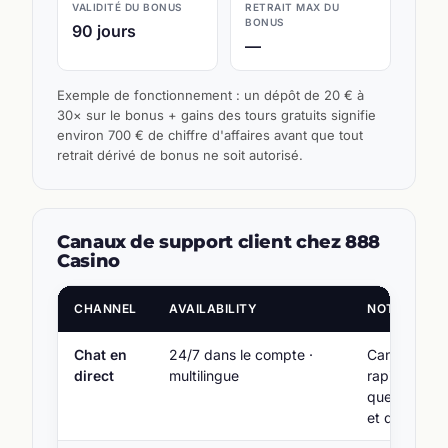
VALIDITÉ DU BONUS
RETRAIT MAX DU
BONUS
90 jours
—
Exemple de fonctionnement : un dépôt de 20 € à
30× sur le bonus + gains des tours gratuits signifie
environ 700 € de chiffre d'affaires avant que tout
retrait dérivé de bonus ne soit autorisé.
Canaux de support client chez 888
Casino
CHANNEL
AVAILABILITY
NOTES
Chat en
24/7 dans le compte ·
Canal le plu
direct
multilingue
rapide pour 
questions 
et de retrait.