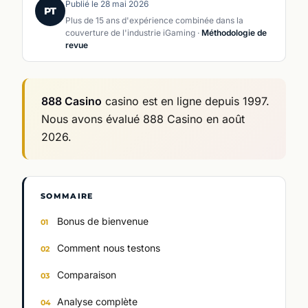
Publié le 28 mai 2026
PT
Plus de 15 ans d'expérience combinée dans la
couverture de l'industrie iGaming ·
Méthodologie de
revue
888 Casino
casino est en ligne depuis 1997.
Nous avons évalué 888 Casino en août
2026.
SOMMAIRE
Bonus de bienvenue
Comment nous testons
Comparaison
Analyse complète