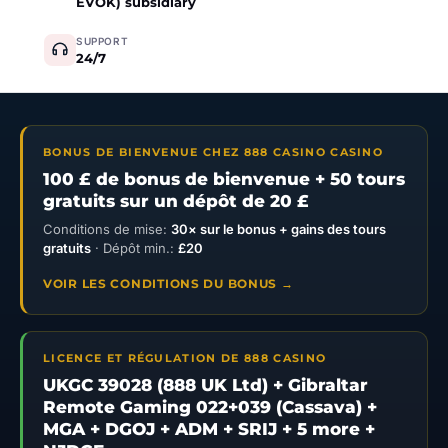
EVOK) subsidiary
SUPPORT
24/7
BONUS DE BIENVENUE CHEZ 888 CASINO CASINO
100 £ de bonus de bienvenue + 50 tours
gratuits sur un dépôt de 20 £
Conditions de mise:
30× sur le bonus + gains des tours
gratuits
· Dépôt min.:
£20
VOIR LES CONDITIONS DU BONUS →
LICENCE ET RÉGULATION DE 888 CASINO
UKGC 39028 (888 UK Ltd) + Gibraltar
Remote Gaming 022+039 (Cassava) +
MGA + DGOJ + ADM + SRIJ + 5 more +