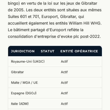
bingo) en vertu de la loi sur les jeux de Gibraltar
de 2005. Les deux entités sont situées aux mêmes
Suites 601 et 701, Europort, Gibraltar, qui
accueillent également les entités William Hill WHG.
Le bâtiment partagé d'Europort reflète la
consolidation d'entreprise d'evoke plc post-2022.
JURIDICTION
STATUT
ENTITÉ OPÉRATRICE
RÉ
Royaume-Uni (UKGC)
Actif
Gibraltar
Actif
Malte / MGA / UE
Actif
Espagne (DGOJ)
Actif
Italie (ADM)
Actif