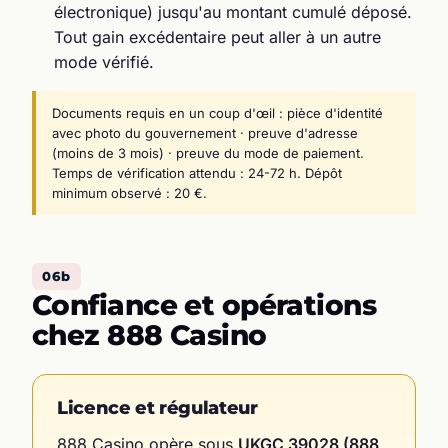
électronique) jusqu'au montant cumulé déposé.
Tout gain excédentaire peut aller à un autre
mode vérifié.
Documents requis en un coup d'œil : pièce d'identité
avec photo du gouvernement · preuve d'adresse
(moins de 3 mois) · preuve du mode de paiement.
Temps de vérification attendu : 24-72 h. Dépôt
minimum observé : 20 €.
06b
Confiance et opérations
chez 888 Casino
Licence et régulateur
888 Casino opère sous
UKGC 39028 (888