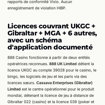
rapports de conformité Vixio. Aucun
enregistrement de violation HIBP.
Licences couvrant UKGC +
Gibraltar + MGA + 6 autres,
avec un schéma
d'application documenté
888 Casino fonctionne à partir de deux entités
opératrices reconnues.
888 UK Limited
détient la
licence UKGC au compte 39028 pour le casino, le
bingo, les logiciels de jeu et les paris via des
licences sœurs.
Cassava Enterprises (Gibraltar)
Limited
est le centre opérationnel pour le produit
mondial, détenant la licence de jeu à distance de
Gibraltar 022 (casino) et la licence 039 (poker et