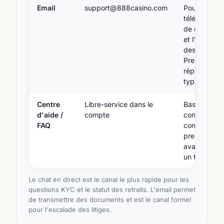
Email
support@888casino.com
Pour le
téléchargem
de documen
et l'escalad
des litiges.
Première
réponse
typique 4-2
Centre
Libre-service dans le
Base de
d'aide /
compte
connaissan
FAQ
consultable 
premier arrê
avant d'ouvr
un ticket.
Le chat en direct est le canal le plus rapide pour les
questions KYC et le statut des retraits. L'email permet
de transmettre des documents et est le canal formel
pour l'escalade des litiges.