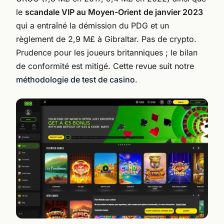
le
scandale VIP au Moyen-Orient de janvier 2023
qui a entraîné la démission du PDG et un
règlement de 2,9 M£ à Gibraltar. Pas de crypto.
Prudence pour les joueurs britanniques ; le bilan
de conformité est mitigé. Cette revue suit notre
méthodologie de test de casino
.