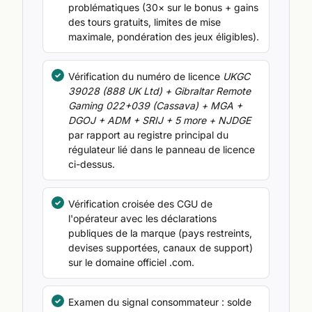
problématiques (30× sur le bonus + gains
des tours gratuits, limites de mise
maximale, pondération des jeux éligibles).
Vérification du numéro de licence
UKGC
39028 (888 UK Ltd) + Gibraltar Remote
Gaming 022+039 (Cassava) + MGA +
DGOJ + ADM + SRIJ + 5 more + NJDGE
par rapport au registre principal du
régulateur lié dans le panneau de licence
ci-dessus.
Vérification croisée des CGU de
l'opérateur avec les déclarations
publiques de la marque (pays restreints,
devises supportées, canaux de support)
sur le domaine officiel .com.
Examen du signal consommateur : solde