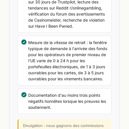
sur 30 jours de Trustpilot, lecture des
tendances sur Reddit r/onlinegambling,
vérification du forum des avertissements
de Casinomeister, recherche de violation
sur Have I Been Pwned.
Mesure de la vitesse de retrait : la fenêtre
typique de demande à l'arrivée des fonds
pour les opérateurs de premier niveau de
l'UE varie de 0 à 24 h pour les
portefeuilles électroniques, de 1 à 3 jours
ouvrables pour les cartes, de 3 à 5 jours
ouvrables pour les virements bancaires.
Documentation d'au moins trois points
négatifs honnêtes lorsque les preuves les
soutiennent.
Divulgation : nous gagnons des commissions