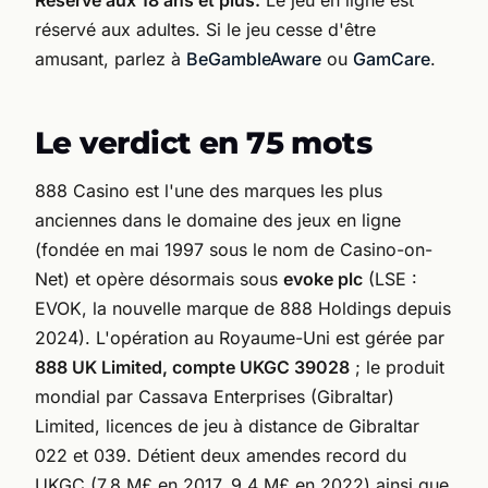
Réservé aux 18 ans et plus.
Le jeu en ligne est
réservé aux adultes. Si le jeu cesse d'être
amusant, parlez à
BeGambleAware
ou
GamCare
.
Le verdict en 75 mots
888 Casino est l'une des marques les plus
anciennes dans le domaine des jeux en ligne
(fondée en mai 1997 sous le nom de Casino-on-
Net) et opère désormais sous
evoke plc
(LSE :
EVOK, la nouvelle marque de 888 Holdings depuis
2024). L'opération au Royaume-Uni est gérée par
888 UK Limited, compte UKGC 39028
; le produit
mondial par Cassava Enterprises (Gibraltar)
Limited, licences de jeu à distance de Gibraltar
022 et 039. Détient deux amendes record du
UKGC (7,8 M£ en 2017, 9,4 M£ en 2022) ainsi que