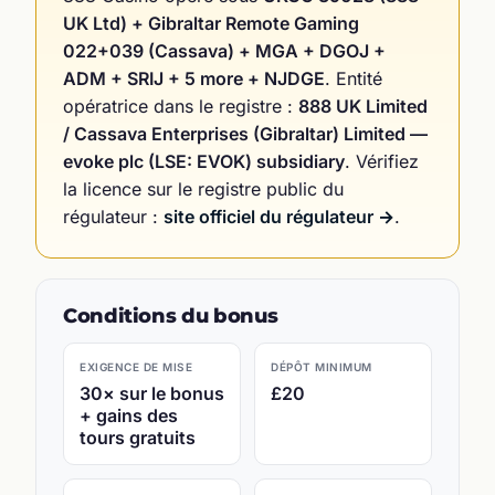
UK Ltd) + Gibraltar Remote Gaming
022+039 (Cassava) + MGA + DGOJ +
ADM + SRIJ + 5 more + NJDGE
. Entité
opératrice dans le registre :
888 UK Limited
/ Cassava Enterprises (Gibraltar) Limited —
evoke plc (LSE: EVOK) subsidiary
. Vérifiez
la licence sur le registre public du
régulateur :
site officiel du régulateur →
.
Conditions du bonus
EXIGENCE DE MISE
DÉPÔT MINIMUM
30× sur le bonus
£20
+ gains des
tours gratuits