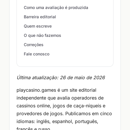
Como uma avaliação é produzida
Barreira editorial
Quem escreve
O que não fazemos
Correções
Fale conosco
Última atualização: 26 de maio de 2026
playcasino.games é um site editorial
independente que avalia operadores de
cassinos online, jogos de caça-níqueis e
provedores de jogos. Publicamos em cinco
idiomas: inglês, espanhol, português,
francês e russo.