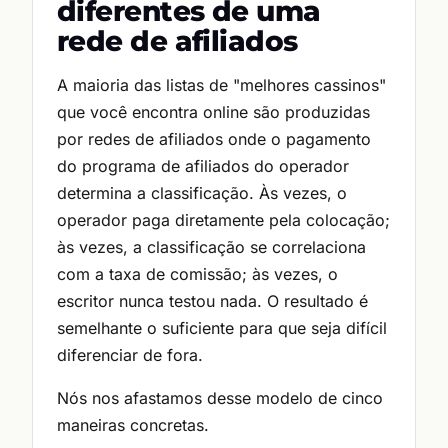
diferentes de uma
rede de afiliados
A maioria das listas de "melhores cassinos"
que você encontra online são produzidas
por redes de afiliados onde o pagamento
do programa de afiliados do operador
determina a classificação. Às vezes, o
operador paga diretamente pela colocação;
às vezes, a classificação se correlaciona
com a taxa de comissão; às vezes, o
escritor nunca testou nada. O resultado é
semelhante o suficiente para que seja difícil
diferenciar de fora.
Nós nos afastamos desse modelo de cinco
maneiras concretas.