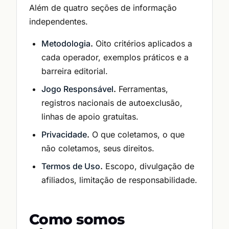
Além de quatro seções de informação
independentes.
Metodologia
.
Oito critérios aplicados a
cada operador, exemplos práticos e a
barreira editorial.
Jogo Responsável
.
Ferramentas,
registros nacionais de autoexclusão,
linhas de apoio gratuitas.
Privacidade
.
O que coletamos, o que
não coletamos, seus direitos.
Termos de Uso
.
Escopo, divulgação de
afiliados, limitação de responsabilidade.
Como somos