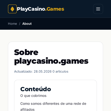
PlayCasino
.
Games
Home
/
About
Sobre
playcasino.games
Actualizado: 28.05.2026
·
0 articulos
Conteúdo
O que cobrimos
Como somos diferentes de uma rede de
afiliados