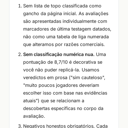
Sem lista de topo classificada como
gancho da página inicial. As avaliações
são apresentadas individualmente com
marcadores de última testagem datados,
não como uma tabela de liga numerada
que alteramos por razões comerciais.
Sem classificação numérica nua.
Uma
pontuação de 8,7/10 é decorativa se
você não puder replicá-la. Usamos
veredictos em prosa ("sim cauteloso",
"muito poucos jogadores deveriam
escolher isso com base nas evidências
atuais") que se relacionam a
descobertas específicas no corpo da
avaliação.
Negativos honestos obrigatórios. Cada