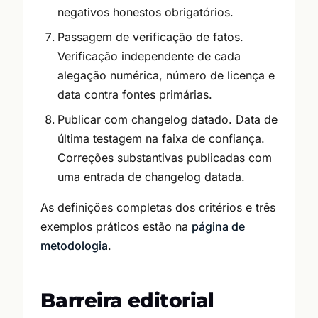
negativos honestos obrigatórios.
Passagem de verificação de fatos.
Verificação independente de cada
alegação numérica, número de licença e
data contra fontes primárias.
Publicar com changelog datado. Data de
última testagem na faixa de confiança.
Correções substantivas publicadas com
uma entrada de changelog datada.
As definições completas dos critérios e três
exemplos práticos estão na
página de
metodologia
.
Barreira editorial