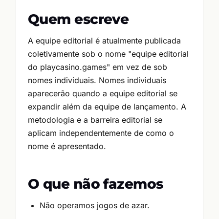
Quem escreve
A equipe editorial é atualmente publicada
coletivamente sob o nome "equipe editorial
do playcasino.games" em vez de sob
nomes individuais. Nomes individuais
aparecerão quando a equipe editorial se
expandir além da equipe de lançamento. A
metodologia e a barreira editorial se
aplicam independentemente de como o
nome é apresentado.
O que não fazemos
Não operamos jogos de azar.