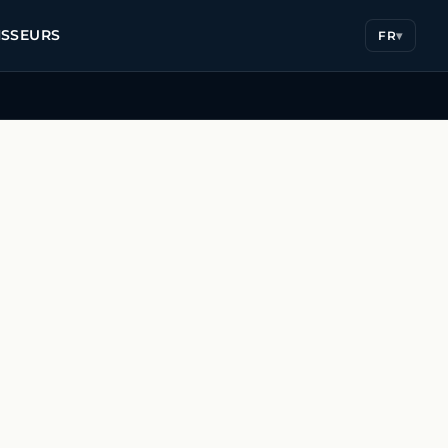
ISSEURS
FR
▾