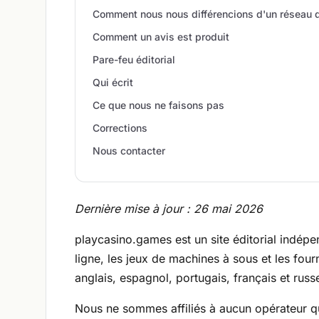
Comment nous nous différencions d'un réseau d'
Comment un avis est produit
Pare-feu éditorial
Qui écrit
Ce que nous ne faisons pas
Corrections
Nous contacter
Dernière mise à jour : 26 mai 2026
playcasino.games est un site éditorial indépe
ligne, les jeux de machines à sous et les fou
anglais, espagnol, portugais, français et russ
Nous ne sommes affiliés à aucun opérateur q