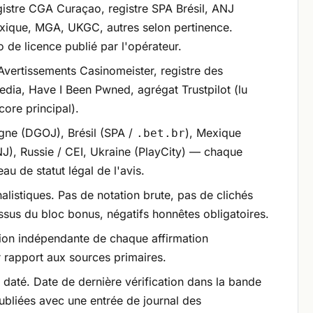
Registre CGA Curaçao, registre SPA Brésil, ANJ
que, MGA, UKGC, autres selon pertinence.
de licence publié par l'opérateur.
Avertissements Casinomeister, registre des
dia, Have I Been Pwned, agrégat Trustpilot (lu
core principal).
agne (DGOJ), Brésil (SPA /
), Mexique
.bet.br
NJ), Russie / CEI, Ukraine (PlayCity) — chaque
au de statut légal de l'avis.
nalistiques. Pas de notation brute, pas de clichés
ssus du bloc bonus, négatifs honnêtes obligatoires.
ation indépendante de chaque affirmation
 rapport aux sources primaires.
 daté. Date de dernière vérification dans la bande
ubliées avec une entrée de journal des