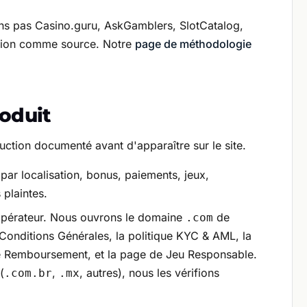
tons pas Casino.guru, AskGamblers, SlotCatalog,
iation comme source. Notre
page de méthodologie
oduit
ction documenté avant d'apparaître sur le site.
par localisation, bonus, paiements, jeux,
 plaintes.
'opérateur. Nous ouvrons le domaine
de
.com
es Conditions Générales, la politique KYC & AML, la
e de Remboursement, et la page de Jeu Responsable.
(
,
, autres), nous les vérifions
.com.br
.mx