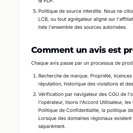
le PDF.
Politique de source interdite. Nous ne ci
LCB, ou tout agrégateur aligné sur l'affil
liste l'ensemble des sources autorisées.
Comment un avis est pr
Chaque avis passe par un processus de produ
Recherche de marque. Propriété, licences 
réputation, historique des violations et des
Vérification par navigateur des CGU de l
l'opérateur, lisons l'Accord Utilisateur, l
Politique de Confidentialité, la politiqu
Lorsque des domaines régionaux existent 
séparément.