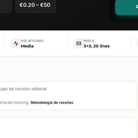
€0.20 – €50
VOLATILIDAD
REELS
Media
5×3, 20 lines
uipo de revisión editorial
tria del iGaming ·
Metodología de reseñas