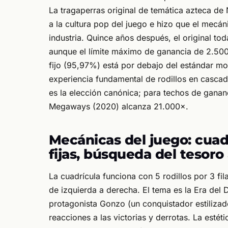
La tragaperras original de temática azteca de 
a la cultura pop del juego e hizo que el mecá
industria. Quince años después, el original tod
aunque el límite máximo de ganancia de 2.50
fijo (95,97%) está por debajo del estándar m
experiencia fundamental de rodillos en cascada
es la elección canónica; para techos de gana
Megaways (2020) alcanza 21.000×.
Mecánicas del juego: cuadr
fijas, búsqueda del tesor
La cuadrícula funciona con 5 rodillos por 3 fi
de izquierda a derecha. El tema es la Era del
protagonista Gonzo (un conquistador estilizado
reacciones a las victorias y derrotas. La estét