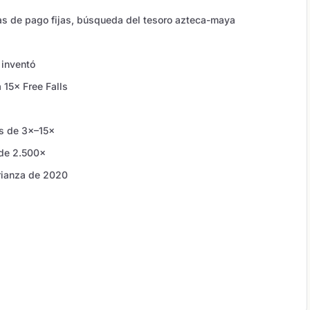
as de pago fijas, búsqueda del tesoro azteca-maya
 inventó
 15× Free Falls
es de 3×–15×
 de 2.500×
rianza de 2020