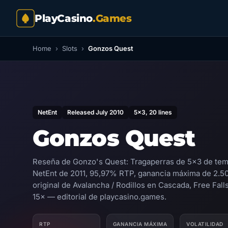
PlayCasino
.
Games
Home
›
Slots
›
Gonzos Quest
NetEnt
Released July 2010
5×3, 20 lines
Gonzos Quest
Reseña de Gonzo's Quest: Tragaperras de 5×3 de tem
NetEnt de 2011, 95,97% RTP, ganancia máxima de 2.5
original de Avalancha / Rodillos en Cascada, Free Fall
15× — editorial de playcasino.games.
RTP
GANANCIA MÁXIMA
VOLATILIDAD