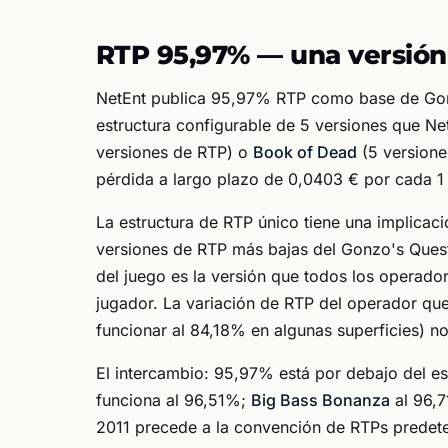
RTP 95,97% — una versión 
NetEnt publica 95,97% RTP como base de Gonzo
estructura configurable de 5 versiones que N
versiones de RTP) o
Book of Dead
(5 versione
pérdida a largo plazo de 0,0403 € por cada 1
La estructura de RTP único tiene una implicac
versiones de RTP más bajas del Gonzo's Quest 
del juego es la versión que todos los operador
jugador. La variación de RTP del operador que
funcionar al 84,18% en algunas superficies) n
El intercambio: 95,97% está por debajo del 
funciona al 96,51%;
Big Bass Bonanza
al 96,7
2011 precede a la convención de RTPs predete