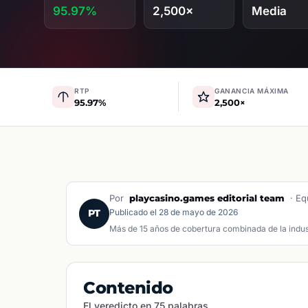
95.97%
2,500×
Media
RTP
GANANCIA MÁXIMA
95.97%
2,500×
Por
playcasino.games editorial team
Eq
PT
Publicado el 28 de mayo de 2026
Más de 15 años de cobertura combinada de la indus
Contenido
El veredicto en 75 palabras