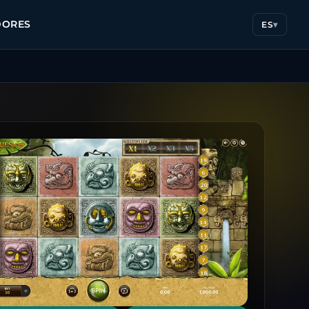
DORES
ES
▾