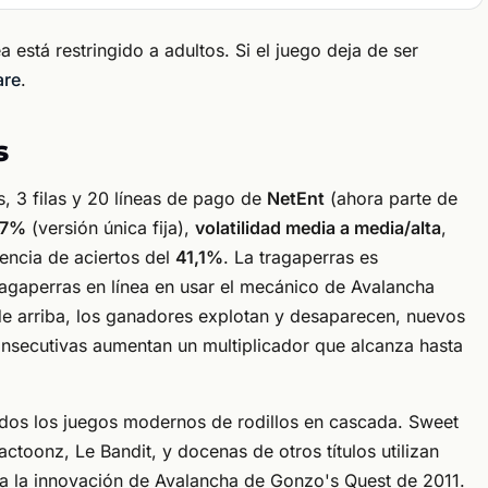
a está restringido a adultos. Si el juego deja de ser
re
.
s
s, 3 filas y 20 líneas de pago de
NetEnt
(ahora parte de
97%
(versión única fija),
volatilidad media a media/alta
,
uencia de aciertos del
41,1%
. La tragaperras es
tragaperras en línea en usar el mecánico de Avalancha
de arriba, los ganadores explotan y desaparecen, nuevos
onsecutivas aumentan un multiplicador que alcanza hasta
odos los juegos modernos de rodillos en cascada. Sweet
oonz, Le Bandit, y docenas de otros títulos utilizan
a la innovación de Avalancha de Gonzo's Quest de 2011.