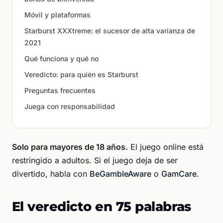
Móvil y plataformas
Starburst XXXtreme: el sucesor de alta varianza de
2021
Qué funciona y qué no
Veredicto: para quién es Starburst
Preguntas frecuentes
Juega con responsabilidad
Solo para mayores de 18 años.
El juego online está
restringido a adultos. Si el juego deja de ser
divertido, habla con
BeGambleAware
o
GamCare
.
El veredicto en 75 palabras