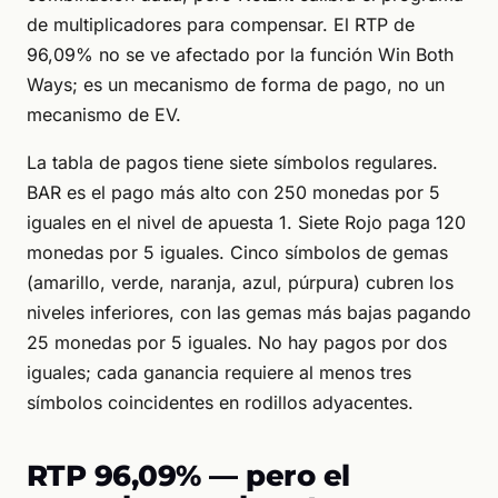
de multiplicadores para compensar. El RTP de
96,09% no se ve afectado por la función Win Both
Ways; es un mecanismo de forma de pago, no un
mecanismo de EV.
La tabla de pagos tiene siete símbolos regulares.
BAR es el pago más alto con 250 monedas por 5
iguales en el nivel de apuesta 1. Siete Rojo paga 120
monedas por 5 iguales. Cinco símbolos de gemas
(amarillo, verde, naranja, azul, púrpura) cubren los
niveles inferiores, con las gemas más bajas pagando
25 monedas por 5 iguales. No hay pagos por dos
iguales; cada ganancia requiere al menos tres
símbolos coincidentes en rodillos adyacentes.
RTP 96,09% — pero el