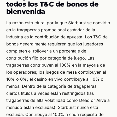
todos los T&C de bonos de
bienvenida
La razón estructural por la que Starburst se convirtió
en la tragaperras promocional estándar de la
industria es la contribución de apuesta. Los T&C de
bonos generalmente requieren que los jugadores
completen el rollover a un porcentaje de
contribución fijo por categoría de juego. Las
tragaperras contribuyen al 100% en la mayoría de
los operadores; los juegos de mesa contribuyen al
10% o 0%; el casino en vivo contribuye al 10% o
menos. Dentro de la categoría de tragaperras,
ciertos títulos a veces están restringidos (las
tragaperras de alta volatilidad como Dead or Alive a
menudo están excluidas). Starburst nunca está
excluida. Contribuye al 100% a cada requisito de