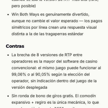
pero posible)
Win Both Ways es genuinamente divertido,
aunque no cambie el valor esperado — los pagos
simétricos por línea crean una respuesta visual
distinta a la de las tragaperras estándar
Contras
La brecha de 8 versiones de RTP entre
operadores es la mayor del software de casino
convencional: el mismo juego puede funcionar al
99,06% o al 90,05% según la elección del
operador, sin indicación dentro del juego de la
versión desplegada
Sin ronda de bono de giros gratis. El comodín
expansivo + regiro es la única mecánica, lo que