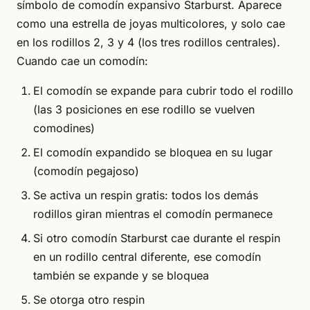
símbolo de comodín expansivo Starburst. Aparece
como una estrella de joyas multicolores, y solo cae
en los rodillos 2, 3 y 4 (los tres rodillos centrales).
Cuando cae un comodín:
El comodín se expande para cubrir todo el rodillo
(las 3 posiciones en ese rodillo se vuelven
comodines)
El comodín expandido se bloquea en su lugar
(comodín pegajoso)
Se activa un respin gratis: todos los demás
rodillos giran mientras el comodín permanece
Si otro comodín Starburst cae durante el respin
en un rodillo central diferente, ese comodín
también se expande y se bloquea
Se otorga otro respin