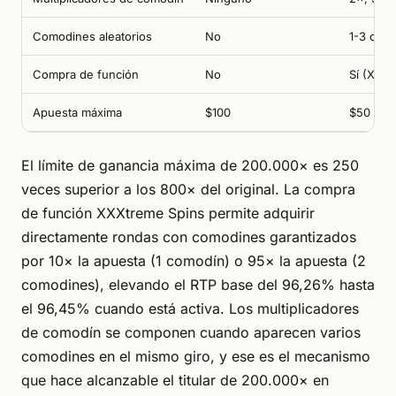
Comodines aleatorios
No
1-3 como
Compra de función
No
Sí (XXXt
Apuesta máxima
$100
$50
El límite de ganancia máxima de 200.000× es 250
veces superior a los 800× del original. La compra
de función XXXtreme Spins permite adquirir
directamente rondas con comodines garantizados
por 10× la apuesta (1 comodín) o 95× la apuesta (2
comodines), elevando el RTP base del 96,26% hasta
el 96,45% cuando está activa. Los multiplicadores
de comodín se componen cuando aparecen varios
comodines en el mismo giro, y ese es el mecanismo
que hace alcanzable el titular de 200.000× en