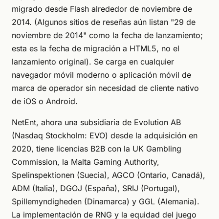
migrado desde Flash alrededor de noviembre de
2014. (Algunos sitios de reseñas aún listan "29 de
noviembre de 2014" como la fecha de lanzamiento;
esta es la fecha de migración a HTML5, no el
lanzamiento original). Se carga en cualquier
navegador móvil moderno o aplicación móvil de
marca de operador sin necesidad de cliente nativo
de iOS o Android.
NetEnt, ahora una subsidiaria de Evolution AB
(Nasdaq Stockholm: EVO) desde la adquisición en
2020, tiene licencias B2B con la UK Gambling
Commission, la Malta Gaming Authority,
Spelinspektionen (Suecia), AGCO (Ontario, Canadá),
ADM (Italia), DGOJ (España), SRIJ (Portugal),
Spillemyndigheden (Dinamarca) y GGL (Alemania).
La implementación de RNG y la equidad del juego