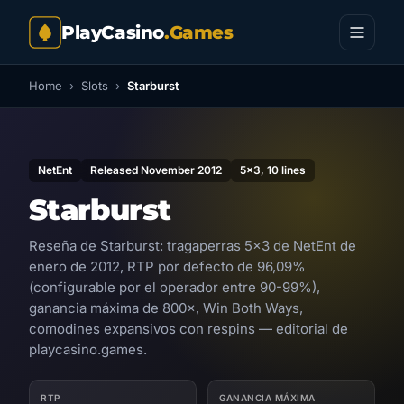
PlayCasino
.
Games
Home
›
Slots
›
Starburst
NetEnt
Released November 2012
5×3, 10 lines
Starburst
Reseña de Starburst: tragaperras 5×3 de NetEnt de
enero de 2012, RTP por defecto de 96,09%
(configurable por el operador entre 90-99%),
ganancia máxima de 800×, Win Both Ways,
comodines expansivos con respins — editorial de
playcasino.games.
RTP
GANANCIA MÁXIMA