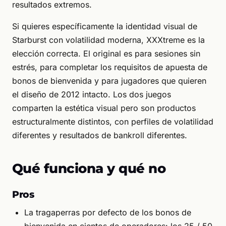
resultados extremos.
Si quieres específicamente la identidad visual de
Starburst con volatilidad moderna, XXXtreme es la
elección correcta. El original es para sesiones sin
estrés, para completar los requisitos de apuesta de
bonos de bienvenida y para jugadores que quieren
el diseño de 2012 intacto. Los dos juegos
comparten la estética visual pero son productos
estructuralmente distintos, con perfiles de volatilidad
diferentes y resultados de bankroll diferentes.
Qué funciona y qué no
Pros
La tragaperras por defecto de los bonos de