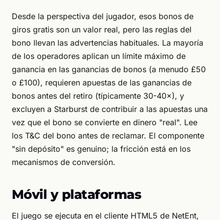
Desde la perspectiva del jugador, esos bonos de
giros gratis son un valor real, pero las reglas del
bono llevan las advertencias habituales. La mayoría
de los operadores aplican un límite máximo de
ganancia en las ganancias de bonos (a menudo £50
o £100), requieren apuestas de las ganancias de
bonos antes del retiro (típicamente 30-40×), y
excluyen a Starburst de contribuir a las apuestas una
vez que el bono se convierte en dinero "real". Lee
los T&C del bono antes de reclamar. El componente
"sin depósito" es genuino; la fricción está en los
mecanismos de conversión.
Móvil y plataformas
El juego se ejecuta en el cliente HTML5 de NetEnt,