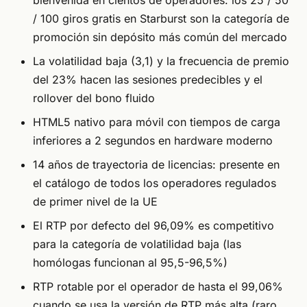
bienvenida en cientos de operadores: los 25 / 50
/ 100 giros gratis en Starburst son la categoría de
promoción sin depósito más común del mercado
La volatilidad baja (3,1) y la frecuencia de premio
del 23% hacen las sesiones predecibles y el
rollover del bono fluido
HTML5 nativo para móvil con tiempos de carga
inferiores a 2 segundos en hardware moderno
14 años de trayectoria de licencias: presente en
el catálogo de todos los operadores regulados
de primer nivel de la UE
El RTP por defecto del 96,09% es competitivo
para la categoría de volatilidad baja (las
homólogas funcionan al 95,5-96,5%)
RTP rotable por el operador de hasta el 99,06%
cuando se usa la versión de RTP más alta (raro,