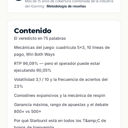
Más de 15 años de cobertura combinada de la industria
del iGaming ·
Metodología de reseñas
Contenido
El veredicto en 75 palabras
Mecánicas del juego: cuadrícula 5×3, 10 líneas de
pago, Win Both Ways
RTP 96,09% — pero el operador puede estar
ejecutando 90,05%
Volatilidad 3,1 / 10 y la frecuencia de aciertos del
23%
Comodines expansivos y la mecánica de respin
Ganancia máxima, rango de apuestas y el debate
800× vs 500×
Por qué Starburst está en todos los T&amp;C de
bonos de bienvenida