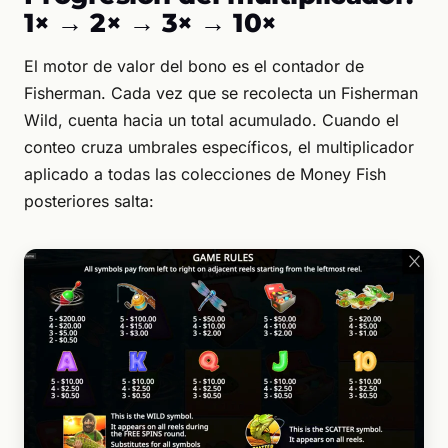
1× → 2× → 3× → 10×
El motor de valor del bono es el contador de
Fisherman. Cada vez que se recolecta un Fisherman
Wild, cuenta hacia un total acumulado. Cuando el
conteo cruza umbrales específicos, el multiplicador
aplicado a todas las colecciones de Money Fish
posteriores salta: