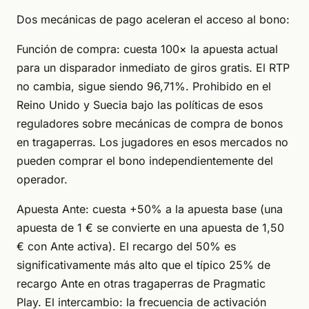
Dos mecánicas de pago aceleran el acceso al bono:
Función de compra: cuesta 100× la apuesta actual
para un disparador inmediato de giros gratis. El RTP
no cambia, sigue siendo 96,71%. Prohibido en el
Reino Unido y Suecia bajo las políticas de esos
reguladores sobre mecánicas de compra de bonos
en tragaperras. Los jugadores en esos mercados no
pueden comprar el bono independientemente del
operador.
Apuesta Ante: cuesta +50% a la apuesta base (una
apuesta de 1 € se convierte en una apuesta de 1,50
€ con Ante activa). El recargo del 50% es
significativamente más alto que el típico 25% de
recargo Ante en otras tragaperras de Pragmatic
Play. El intercambio: la frecuencia de activación