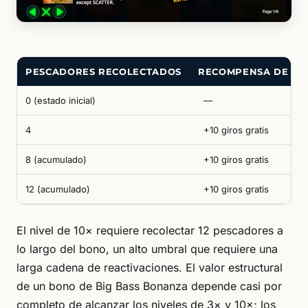
PESCADORES RECOLECTADOS
RECOMPENSA DE BO
0 (estado inicial)
—
4
+10 giros gratis
8 (acumulado)
+10 giros gratis
12 (acumulado)
+10 giros gratis
El nivel de 10× requiere recolectar 12 pescadores a
lo largo del bono, un alto umbral que requiere una
larga cadena de reactivaciones. El valor estructural
de un bono de Big Bass Bonanza depende casi por
completo de alcanzar los niveles de 3× y 10×; los