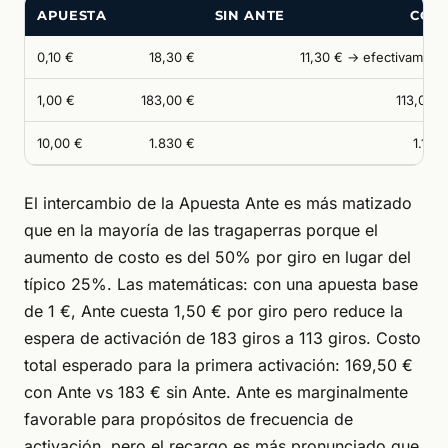
APUESTA
SIN ANTE
CON 
0,10 €
18,30 €
11,30 € → efectivament
1,00 €
183,00 €
113,00 
10,00 €
1.830 €
1.130
El intercambio de la Apuesta Ante es más matizado
que en la mayoría de las tragaperras porque el
aumento de costo es del 50% por giro en lugar del
típico 25%. Las matemáticas: con una apuesta base
de 1 €, Ante cuesta 1,50 € por giro pero reduce la
espera de activación de 183 giros a 113 giros. Costo
total esperado para la primera activación: 169,50 €
con Ante vs 183 € sin Ante. Ante es marginalmente
favorable para propósitos de frecuencia de
activación, pero el recargo es más pronunciado que