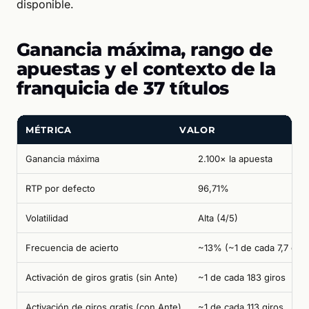
disponible.
Ganancia máxima, rango de
apuestas y el contexto de la
franquicia de 37 títulos
MÉTRICA
VALOR
Ganancia máxima
2.100× la apuesta
RTP por defecto
96,71%
Volatilidad
Alta (4/5)
Frecuencia de acierto
~13% (~1 de cada 7,7 giro
Activación de giros gratis (sin Ante)
~1 de cada 183 giros
Activación de giros gratis (con Ante)
~1 de cada 113 giros