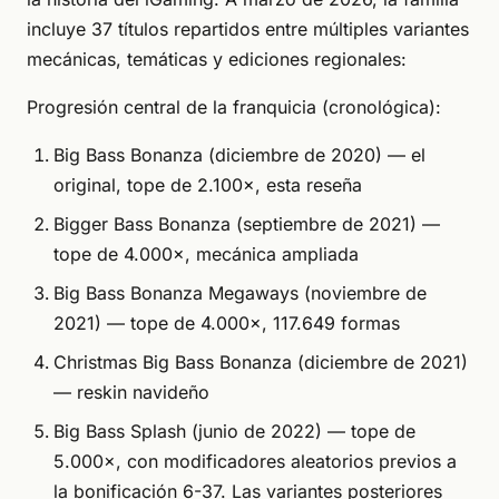
incluye 37 títulos repartidos entre múltiples variantes
mecánicas, temáticas y ediciones regionales:
Progresión central de la franquicia (cronológica):
Big Bass Bonanza (diciembre de 2020) — el
original, tope de 2.100×, esta reseña
Bigger Bass Bonanza (septiembre de 2021) —
tope de 4.000×, mecánica ampliada
Big Bass Bonanza Megaways (noviembre de
2021) — tope de 4.000×, 117.649 formas
Christmas Big Bass Bonanza (diciembre de 2021)
— reskin navideño
Big Bass Splash (junio de 2022) — tope de
5.000×, con modificadores aleatorios previos a
la bonificación 6-37. Las variantes posteriores