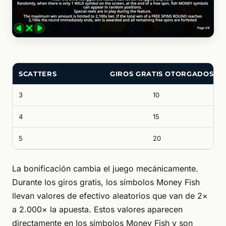
SCATTERS
GIROS GRATIS OTORGADOS
3
10
4
15
5
20
La bonificación cambia el juego mecánicamente.
Durante los giros gratis, los símbolos Money Fish
llevan valores de efectivo aleatorios que van de 2×
a 2.000× la apuesta. Estos valores aparecen
directamente en los símbolos Money Fish y son