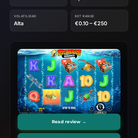
VOLATILIDAD
BET RANGE
Alta
€0.10 – €250
Read review →