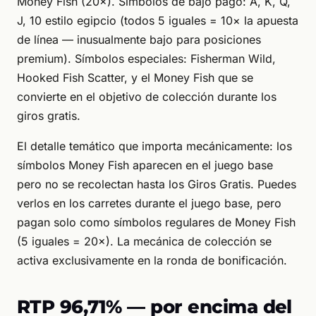
Money Fish (20×). Símbolos de bajo pago: A, K, Q,
J, 10 estilo egipcio (todos 5 iguales = 10× la apuesta
de línea — inusualmente bajo para posiciones
premium). Símbolos especiales: Fisherman Wild,
Hooked Fish Scatter, y el Money Fish que se
convierte en el objetivo de colección durante los
giros gratis.
El detalle temático que importa mecánicamente: los
símbolos Money Fish aparecen en el juego base
pero no se recolectan hasta los Giros Gratis. Puedes
verlos en los carretes durante el juego base, pero
pagan solo como símbolos regulares de Money Fish
(5 iguales = 20×). La mecánica de colección se
activa exclusivamente en la ronda de bonificación.
RTP 96,71% — por encima del