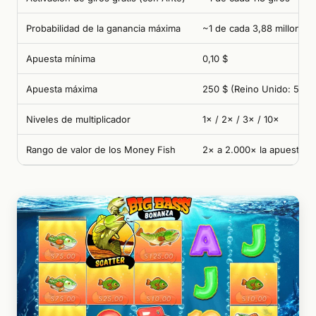
Probabilidad de la ganancia máxima
~1 de cada 3,88 millones 
Apuesta mínima
0,10 $
Apuesta máxima
250 $ (Reino Unido: 5 $)
Niveles de multiplicador
1× / 2× / 3× / 10×
Rango de valor de los Money Fish
2× a 2.000× la apuesta