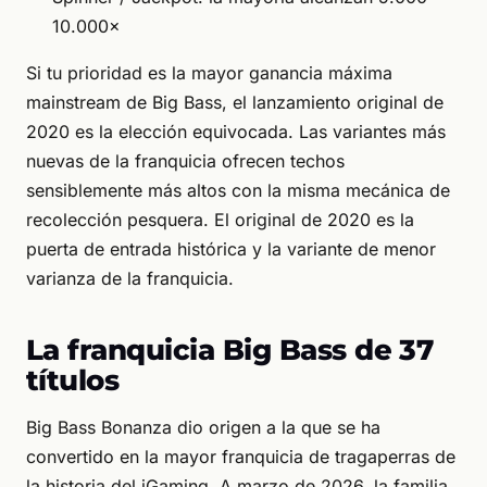
10.000×
Si tu prioridad es la mayor ganancia máxima
mainstream de Big Bass, el lanzamiento original de
2020 es la elección equivocada. Las variantes más
nuevas de la franquicia ofrecen techos
sensiblemente más altos con la misma mecánica de
recolección pesquera. El original de 2020 es la
puerta de entrada histórica y la variante de menor
varianza de la franquicia.
La franquicia Big Bass de 37
títulos
Big Bass Bonanza dio origen a la que se ha
convertido en la mayor franquicia de tragaperras de
la historia del iGaming. A marzo de 2026, la familia