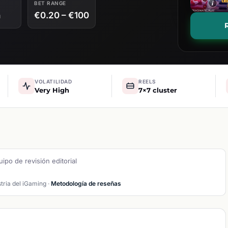
BET RANGE
h
€0.20 – €100
VOLATILIDAD
REELS
Very High
7×7 cluster
uipo de revisión editorial
tria del iGaming ·
Metodología de reseñas