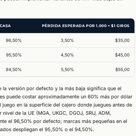
 CASA
PÉRDIDA ESPERADA POR 1.000 × $1 GIROS
96,50%
3,50%
$35,00
95,50%
4,50%
$45,00
94,50%
5,50%
$55,00
 la versión por defecto y la más baja significa que el
tes puede costar aproximadamente un 60% más por dólar
el juego en la superficie del cajero donde juegues antes de
er nivel de la UE (MGA, UKGC, DGOJ, SRIJ, ADM,
ente el 96,50% por defecto; marcas más pequeñas en el
iliados despliegan el 95,50% o el 94,50%.