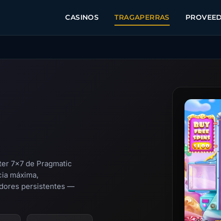
CASINOS
TRAGAPERRAS
PROVEE
ter 7×7 de Pragmatic
cia máxima,
cadores persistentes —