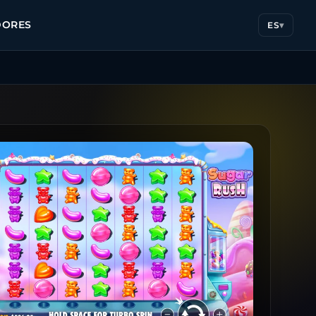
DORES
ES
▾