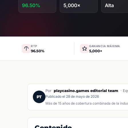
96.50%
5,000×
Alta
RTP
GANANCIA MÁXIMA
96.50%
5,000×
Por
playcasino.games editorial team
Eq
PT
Publicado el 28 de mayo de 2026
Más de 15 años de cobertura combinada de la indus
Contenido