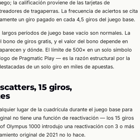
ego; la calificación proviene de las tarjetas de
readores de tragaperras. La frecuencia de aciertos se cita
ente un giro pagado en cada 4,5 giros del juego base.
o: largos períodos de juego base vacío son normales. La
l bono de giros gratis, y el valor del bono depende en
aparecen y dónde. El límite de 500× en un solo símbolo
álogo de Pragmatic Play — es la razón estructural por la
estacadas de un solo giro en miles de apuestas.
scatters, 15 giros,
tes
lquier lugar de la cuadrícula durante el juego base para
iginal no tiene una función de reactivación — los 15 giros
 of Olympus 1000 introdujo una reactivación con 3 o más
zamiento original de 2021 no lo hace.