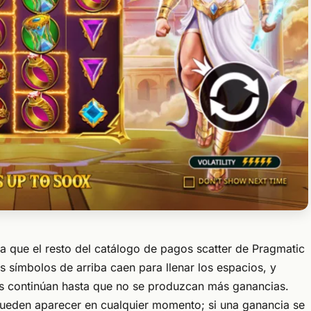
a que el resto del catálogo de pagos scatter de Pragmatic
 símbolos de arriba caen para llenar los espacios, y
s continúan hasta que no se produzcan más ganancias.
pueden aparecer en cualquier momento; si una ganancia se