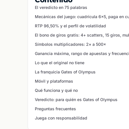
El veredicto en 75 palabras
Mecánicas del juego: cuadrícula 6×5, paga en cu
RTP 96,50% y el perfil de volatilidad
El bono de giros gratis: 4+ scatters, 15 giros, mu
Símbolos multiplicadores: 2× a 500×
Ganancia máxima, rango de apuestas y frecuenci
Lo que el original no tiene
La franquicia Gates of Olympus
Móvil y plataformas
Qué funciona y qué no
Veredicto: para quién es Gates of Olympus
Preguntas frecuentes
Juega con responsabilidad