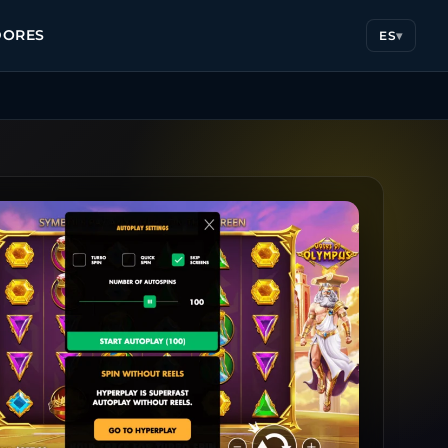
DORES
ES
▾