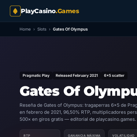
PlayCasino
.
Games
Home
›
Slots
›
Gates Of Olympus
Pragmatic Play
Released February 2021
6×5 scatter
Gates Of Olymp
Reseña de Gates of Olympus: tragaperras 6×5 de Prag
en febrero de 2021, 96,50% RTP, multiplicadores pers
500× en giros gratis — editorial de playcasino.games.
RTP
GANANCIA MÁXIMA
VOLATILIDAD