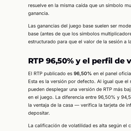
resuelve en la misma caída que un símbolo multi
ganancia.
Las ganancias del juego base suelen ser modes
base (antes de que los símbolos multiplicadores
estructurado para que el valor de la sesión a 
RTP 96,50% y el perfil de v
El RTP publicado es
96,50%
en el panel ofici
Esta es la versión por defecto. Al igual que e
pueden desplegar una versión de RTP más baj
en el juego. La diferencia entre 96,50% y 9
la ventaja de la casa — verifica la tarjeta de 
depositar.
La calificación de volatilidad es alta según el