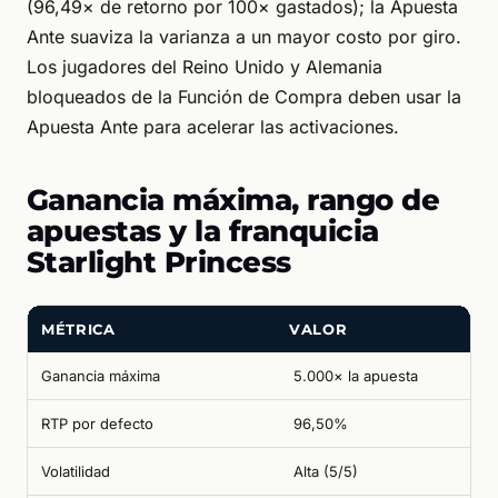
(96,49× de retorno por 100× gastados); la Apuesta
Ante suaviza la varianza a un mayor costo por giro.
Los jugadores del Reino Unido y Alemania
bloqueados de la Función de Compra deben usar la
Apuesta Ante para acelerar las activaciones.
Ganancia máxima, rango de
apuestas y la franquicia
Starlight Princess
MÉTRICA
VALOR
Ganancia máxima
5.000× la apuesta
Id
RTP por defecto
96,50%
Ve
Volatilidad
Alta (5/5)
Es