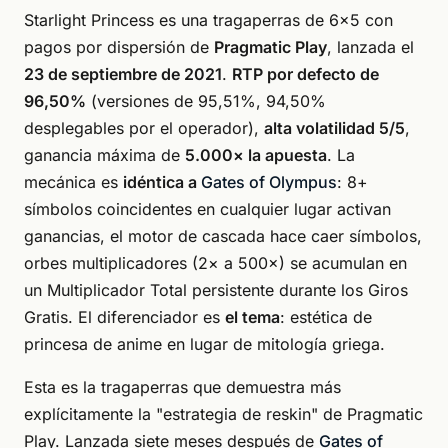
Starlight Princess es una tragaperras de 6×5 con
pagos por dispersión de
Pragmatic Play
, lanzada el
23 de septiembre de 2021
.
RTP por defecto de
96,50%
(versiones de 95,51%, 94,50%
desplegables por el operador),
alta volatilidad 5/5
,
ganancia máxima de
5.000× la apuesta
. La
mecánica es
idéntica a
Gates of Olympus
: 8+
símbolos coincidentes en cualquier lugar activan
ganancias, el motor de cascada hace caer símbolos,
orbes multiplicadores (2× a 500×) se acumulan en
un Multiplicador Total persistente durante los Giros
Gratis. El diferenciador es
el tema
: estética de
princesa de anime en lugar de mitología griega.
Esta es la tragaperras que demuestra más
explícitamente la "estrategia de reskin" de Pragmatic
Play. Lanzada siete meses después de
Gates of