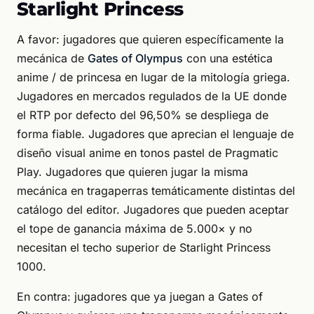
Starlight Princess
A favor: jugadores que quieren específicamente la
mecánica de
Gates of Olympus
con una estética
anime / de princesa en lugar de la mitología griega.
Jugadores en mercados regulados de la UE donde
el RTP por defecto del 96,50% se despliega de
forma fiable. Jugadores que aprecian el lenguaje de
diseño visual anime en tonos pastel de Pragmatic
Play. Jugadores que quieren jugar la misma
mecánica en tragaperras temáticamente distintas del
catálogo del editor. Jugadores que pueden aceptar
el tope de ganancia máxima de 5.000× y no
necesitan el techo superior de Starlight Princess
1000.
En contra: jugadores que ya juegan a Gates of