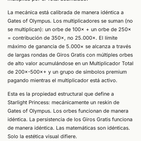
La mecánica está calibrada de manera idéntica a
Gates of Olympus. Los multiplicadores se suman (no
se multiplican): un orbe de 100× + un orbe de 250×
= contribución de 350×, no 25.000×. El límite
máximo de ganancia de 5.000× se alcanza a través
de largas rondas de Giros Gratis con múltiples orbes
de alto valor acumulándose en un Multiplicador Total
de 200×-500×+ y un grupo de símbolos premium
pagando mientras el multiplicador está activo.
Esta es la propiedad estructural que define a
Starlight Princess: mecánicamente un reskin de
Gates of Olympus. Los orbes funcionan de manera
idéntica. La persistencia de los Giros Gratis funciona
de manera idéntica. Las matemáticas son idénticas.
Solo la estética visual difiere.