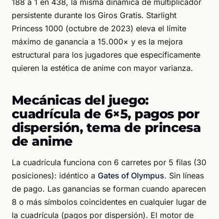
188 a 1 en 438, la misma dinámica de multiplicador
persistente durante los Giros Gratis. Starlight
Princess 1000 (octubre de 2023) eleva el límite
máximo de ganancia a 15.000× y es la mejora
estructural para los jugadores que específicamente
quieren la estética de anime con mayor varianza.
Mecánicas del juego:
cuadrícula de 6×5, pagos por
dispersión, tema de princesa
de anime
La cuadrícula funciona con 6 carretes por 5 filas (30
posiciones): idéntico a
Gates of Olympus
. Sin líneas
de pago. Las ganancias se forman cuando aparecen
8 o más símbolos coincidentes en cualquier lugar de
la cuadrícula (pagos por dispersión). El motor de