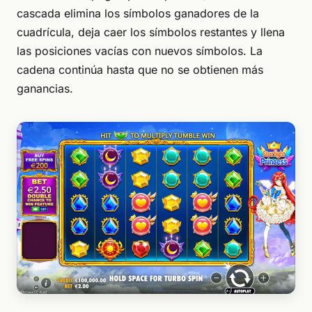
cascada elimina los símbolos ganadores de la
cuadrícula, deja caer los símbolos restantes y llena
las posiciones vacías con nuevos símbolos. La
cadena continúa hasta que no se obtienen más
ganancias.