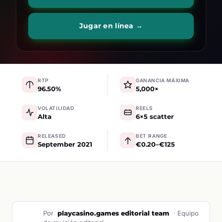
Jugar en línea →
RTP
GANANCIA MÁXIMA
96.50%
5,000×
VOLATILIDAD
REELS
Alta
6×5 scatter
RELEASED
BET RANGE
September 2021
€0.20–€125
Por
playcasino.games editorial team
Equipo