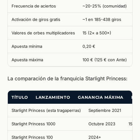
Frecuencia de aciertos
~20-25% (comunidad)
No
Activación de giros gratis
~1 en 185-438 giros
Am
Valores de orbes multiplicadores
15 (2× a 500×)
Id
Apuesta mínima
0,20 €
Es
Apuesta máxima
100 € (125 € con Ante)
De
La comparación de la franquicia Starlight Princess:
TÍTULO
LANZAMIENTO
GANANCIA MÁXIMA
LÍM
Starlight Princess (esta tragaperras)
Septiembre 2021
Starlight Princess 1000
Octubre 2023
15.00
Starlight Princess 100
2024+