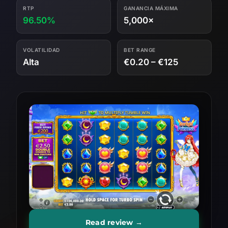
RTP
GANANCIA MÁXIMA
96.50%
5,000×
VOLATILIDAD
BET RANGE
Alta
€0.20 – €125
Read review →