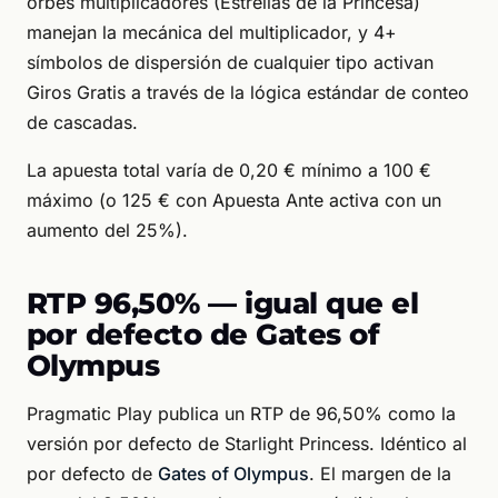
orbes multiplicadores (Estrellas de la Princesa)
manejan la mecánica del multiplicador, y 4+
símbolos de dispersión de cualquier tipo activan
Giros Gratis a través de la lógica estándar de conteo
de cascadas.
La apuesta total varía de 0,20 € mínimo a 100 €
máximo (o 125 € con Apuesta Ante activa con un
aumento del 25%).
RTP 96,50% — igual que el
por defecto de Gates of
Olympus
Pragmatic Play publica un RTP de 96,50% como la
versión por defecto de Starlight Princess. Idéntico al
por defecto de
Gates of Olympus
. El margen de la