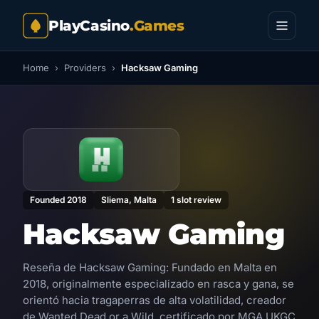
PlayCasino
.
Games
Home
›
Providers
›
Hacksaw Gaming
Founded 2018
Sliema, Malta
1 slot review
Hacksaw Gaming
Reseña de Hacksaw Gaming: Fundado en Malta en
2018, originalmente especializado en rasca y gana, se
orientó hacia tragaperras de alta volatilidad, creador
de Wanted Dead or a Wild, certificado por MGA UKGC