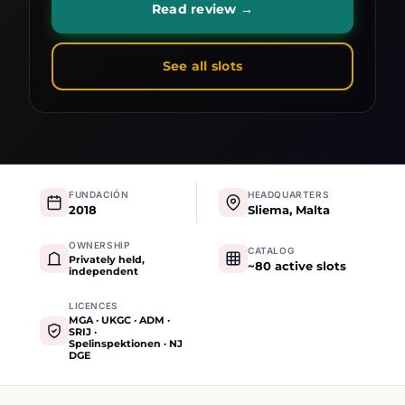
Read review →
See all slots
FUNDACIÓN
HEADQUARTERS
2018
Sliema, Malta
OWNERSHIP
CATALOG
Privately held,
~80 active slots
independent
LICENCES
MGA · UKGC · ADM ·
SRIJ ·
Spelinspektionen · NJ
DGE