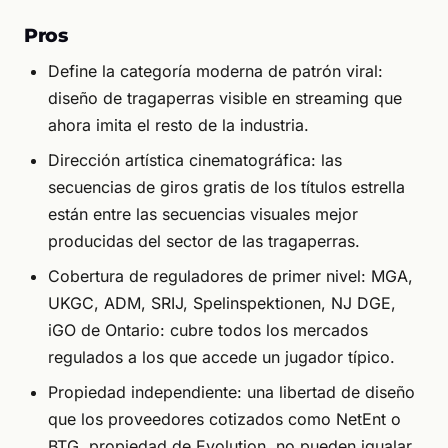
Pros
Define la categoría moderna de patrón viral:
diseño de tragaperras visible en streaming que
ahora imita el resto de la industria.
Dirección artística cinematográfica: las
secuencias de giros gratis de los títulos estrella
están entre las secuencias visuales mejor
producidas del sector de las tragaperras.
Cobertura de reguladores de primer nivel: MGA,
UKGC, ADM, SRIJ, Spelinspektionen, NJ DGE,
iGO de Ontario: cubre todos los mercados
regulados a los que accede un jugador típico.
Propiedad independiente: una libertad de diseño
que los proveedores cotizados como NetEnt o
BTG, propiedad de Evolution, no pueden igualar.