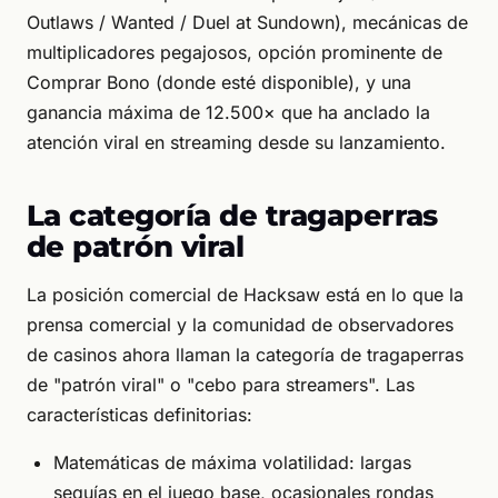
Outlaws / Wanted / Duel at Sundown), mecánicas de
multiplicadores pegajosos, opción prominente de
Comprar Bono (donde esté disponible), y una
ganancia máxima de 12.500× que ha anclado la
atención viral en streaming desde su lanzamiento.
La categoría de tragaperras
de patrón viral
La posición comercial de Hacksaw está en lo que la
prensa comercial y la comunidad de observadores
de casinos ahora llaman la categoría de tragaperras
de "patrón viral" o "cebo para streamers". Las
características definitorias:
Matemáticas de máxima volatilidad: largas
sequías en el juego base, ocasionales rondas