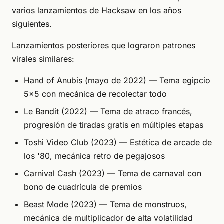
varios lanzamientos de Hacksaw en los años
siguientes.
Lanzamientos posteriores que lograron patrones
virales similares:
Hand of Anubis (mayo de 2022) — Tema egipcio
5×5 con mecánica de recolectar todo
Le Bandit (2022) — Tema de atraco francés,
progresión de tiradas gratis en múltiples etapas
Toshi Video Club (2023) — Estética de arcade de
los '80, mecánica retro de pegajosos
Carnival Cash (2023) — Tema de carnaval con
bono de cuadrícula de premios
Beast Mode (2023) — Tema de monstruos,
mecánica de multiplicador de alta volatilidad