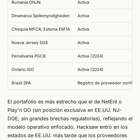
Rumanía ONJN
Activa
Dinamarca Spillemyndigheden
Activa
Chequia MFCR, Estonia EMTA
Activa
Nueva Jersey DGE
Activa
Pensilvania PGCB
Activa (2024)
Ontario iGO
Activa (2024)
Brasil SPA
Registro de proveedor confirma
El portafolio es más estrecho que el de NetEnt o
Play'n GO (sin posición exclusiva en EE.UU. NJ-
DGE; sin grandes brechas regulatorias), reflejando el
modelo operativo enfocado. Hacksaw entró en los
estados de EE.UU. más tarde que los proveedores