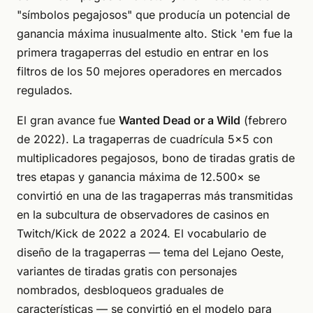
"símbolos pegajosos" que producía un potencial de
ganancia máxima inusualmente alto. Stick 'em fue la
primera tragaperras del estudio en entrar en los
filtros de los 50 mejores operadores en mercados
regulados.
El gran avance fue
Wanted Dead or a Wild
(febrero
de 2022). La tragaperras de cuadrícula 5×5 con
multiplicadores pegajosos, bono de tiradas gratis de
tres etapas y ganancia máxima de 12.500× se
convirtió en una de las tragaperras más transmitidas
en la subcultura de observadores de casinos en
Twitch/Kick de 2022 a 2024. El vocabulario de
diseño de la tragaperras — tema del Lejano Oeste,
variantes de tiradas gratis con personajes
nombrados, desbloqueos graduales de
características — se convirtió en el modelo para