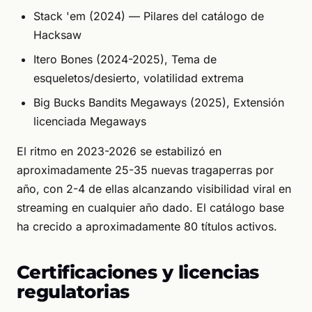
Stack 'em (2024) — Pilares del catálogo de
Hacksaw
Itero Bones (2024-2025), Tema de
esqueletos/desierto, volatilidad extrema
Big Bucks Bandits Megaways (2025), Extensión
licenciada Megaways
El ritmo en 2023-2026 se estabilizó en
aproximadamente 25-35 nuevas tragaperras por
año, con 2-4 de ellas alcanzando visibilidad viral en
streaming en cualquier año dado. El catálogo base
ha crecido a aproximadamente 80 títulos activos.
Certificaciones y licencias
regulatorias