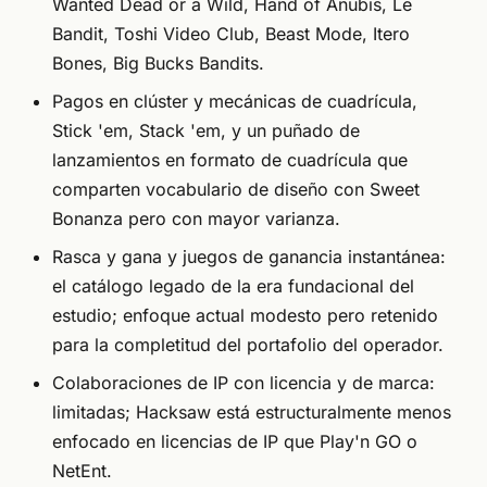
Wanted Dead or a Wild, Hand of Anubis, Le
Bandit, Toshi Video Club, Beast Mode, Itero
Bones, Big Bucks Bandits.
Pagos en clúster y mecánicas de cuadrícula,
Stick 'em, Stack 'em, y un puñado de
lanzamientos en formato de cuadrícula que
comparten vocabulario de diseño con Sweet
Bonanza pero con mayor varianza.
Rasca y gana y juegos de ganancia instantánea:
el catálogo legado de la era fundacional del
estudio; enfoque actual modesto pero retenido
para la completitud del portafolio del operador.
Colaboraciones de IP con licencia y de marca:
limitadas; Hacksaw está estructuralmente menos
enfocado en licencias de IP que Play'n GO o
NetEnt.