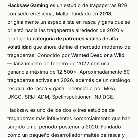
Hacksaw Gaming
es un estudio de tragaperras B2B
con sede en Sliema, Malta, fundado en
2018
,
originalmente un especialista en rasca y gana que se
orientó hacia las tragaperras alrededor de 2020 y
produjo la
categoría de patrones virales de alta
volatilidad
que ahora define el mercado moderno de
tragaperras. Conocido por
Wanted Dead or a Wild
— lanzamiento de febrero de 2022 con una
ganancia máxima de 12.500×. Aproximadamente 80
tragaperras activas en 2026, además de un catálogo
residual de rasca y gana. Licenciado por MGA,
UKGC, SRIJ, ADM, Spelinspektionen, NJ DGE.
Hacksaw es uno de los dos o tres estudios de
tragaperras más influyentes comercialmente que han
surgido en el período posterior a 2020. Fundado
como un pequeño desarrollador maltés de rasca y