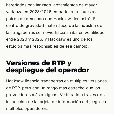
heredados han lanzado lanzamientos de mayor
varianza en 2023-2026 en parte en respuesta al
patrón de demanda que Hacksaw demostró. El
centro de gravedad matemático de la industria de
las tragaperras se movió hacia arriba en volatilidad
entre 2020 y 2026, y Hacksaw es uno de los
estudios más responsables de ese cambio.
Versiones de RTP y
despliegue del operador
Hacksaw licencia tragaperras en múltiples versiones
de RTP, pero con un rango más estrecho que los
proveedores más antiguos. Verificado a través de la
inspección de la tarjeta de información del juego en
múltiples operadores: