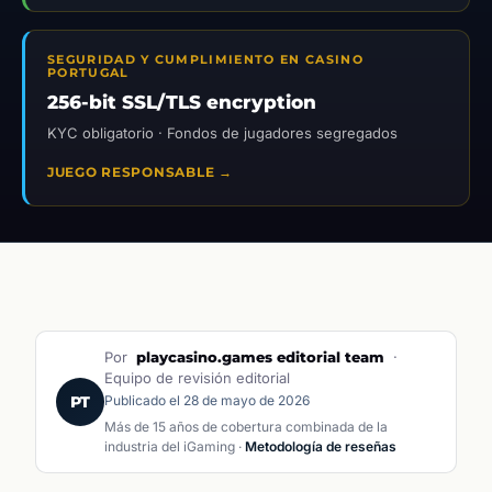
SEGURIDAD Y CUMPLIMIENTO EN CASINO
PORTUGAL
256-bit SSL/TLS encryption
KYC obligatorio · Fondos de jugadores segregados
JUEGO RESPONSABLE →
Por
playcasino.games editorial team
Equipo de revisión editorial
PT
Publicado el 28 de mayo de 2026
Más de 15 años de cobertura combinada de la
industria del iGaming ·
Metodología de reseñas