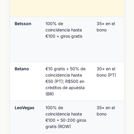
Betsson
100% de
35× en el
coincidencia hasta
bono
€100 + giros gratis
Betano
€10 gratis + 50% de
30× en el
coincidencia hasta
bono (PT)
€50 (PT); R$500 en
créditos de apuesta
(BR)
LeoVegas
100% de
35× en el
coincidencia hasta
bono
€100 + 50-200 giros
gratis (ROW)