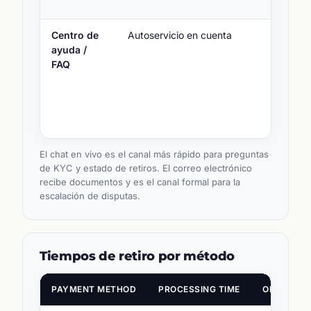
h.
Centro de
Autoservicio en cuenta
Base 
ayuda /
conoc
FAQ
busca
prime
antes
abrir 
ticket
El chat en vivo es el canal más rápido para preguntas
de KYC y estado de retiros. El correo electrónico
recibe documentos y es el canal formal para la
escalación de disputas.
Tiempos de retiro por método
PAYMENT METHOD
PROCESSING TIME
OPERATOR