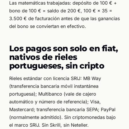
Las matemáticas trabajadas: depósito de 100 € +
bono de 100 € = saldo de 200 €, 100 € × 35 =
3.500 € de facturación antes de que las ganancias
del bono se conviertan en efectivo.
Los pagos son solo en fiat,
nativos de rieles
portugueses, sin cripto
Rieles estándar con licencia SRIJ: MB Way
(transferencia bancaria móvil instantánea
portuguesa); Multibanco (vale de cajero
automático y número de referencia); Visa,
Mastercard; transferencia bancaria SEPA; PayPal
(normalmente admitido). Sin criptomonedas bajo
el marco SRIJ. Sin Skrill, sin Neteller.