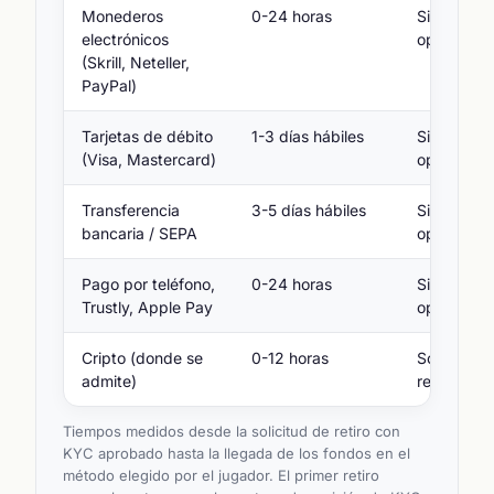
Monederos
0-24 horas
Sin tarifa 
electrónicos
operador
(Skrill, Neteller,
PayPal)
Tarjetas de débito
1-3 días hábiles
Sin tarifa 
(Visa, Mastercard)
operador
Transferencia
3-5 días hábiles
Sin tarifa 
bancaria / SEPA
operador
Pago por teléfono,
0-24 horas
Sin tarifa 
Trustly, Apple Pay
operador
Cripto (donde se
0-12 horas
Solo tarifa
admite)
red
Tiempos medidos desde la solicitud de retiro con
KYC aprobado hasta la llegada de los fondos en el
método elegido por el jugador. El primer retiro