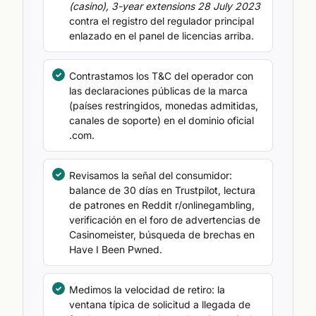
(casino), 3-year extensions 28 July 2023
contra el registro del regulador principal
enlazado en el panel de licencias arriba.
Contrastamos los T&C del operador con
las declaraciones públicas de la marca
(países restringidos, monedas admitidas,
canales de soporte) en el dominio oficial
.com.
Revisamos la señal del consumidor:
balance de 30 días en Trustpilot, lectura
de patrones en Reddit r/onlinegambling,
verificación en el foro de advertencias de
Casinomeister, búsqueda de brechas en
Have I Been Pwned.
Medimos la velocidad de retiro: la
ventana típica de solicitud a llegada de