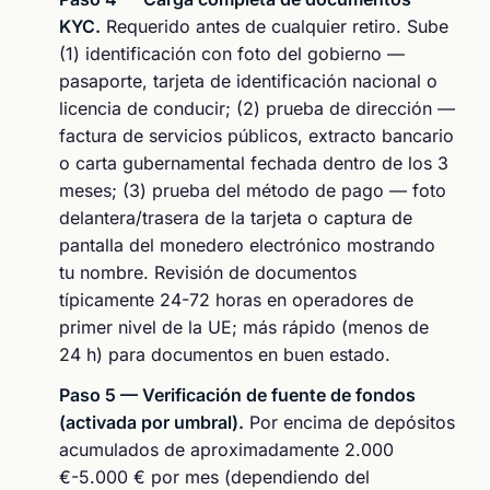
KYC.
Requerido antes de cualquier retiro. Sube
(1) identificación con foto del gobierno —
pasaporte, tarjeta de identificación nacional o
licencia de conducir; (2) prueba de dirección —
factura de servicios públicos, extracto bancario
o carta gubernamental fechada dentro de los 3
meses; (3) prueba del método de pago — foto
delantera/trasera de la tarjeta o captura de
pantalla del monedero electrónico mostrando
tu nombre. Revisión de documentos
típicamente 24-72 horas en operadores de
primer nivel de la UE; más rápido (menos de
24 h) para documentos en buen estado.
Paso 5 — Verificación de fuente de fondos
(activada por umbral).
Por encima de depósitos
acumulados de aproximadamente 2.000
€-5.000 € por mes (dependiendo del