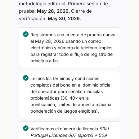
metodología editorial. Primera sesión de
prueba:
May 28, 2026
. Cierre de
verificación:
May 30, 2026
.
Registramos una cuenta de prueba nueva
el May 28, 2026 usando un correo
electrónico y número de teléfono limpios
para registrar todo el flujo de registro de
principio a fin.
Leímos los términos y condiciones
completos del bono en el dominio oficial
del operador para señalar cláusulas
problemáticas (30-40× en la
bonificación, límites de apuesta máxima,
ponderación de juegos elegibles).
Verificamos el número de licencia
SRIJ
Portugal Licences 007 (sports) + 009