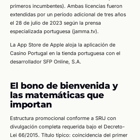
primeros incumbentes). Ambas licencias fueron
extendidas por un período adicional de tres años
el 28 de julio de 2023 según la prensa
especializada portuguesa (jamma.tv).
La App Store de Apple aloja la aplicación de
Casino Portugal en la tienda portuguesa con el
desarrollador SFP Online, S.A.
El bono de bienvenida y
las matemáticas que
importan
Estructura promocional conforme a SRIJ con
divulgación completa requerida bajo el Decreto-
Lei 66/2015. Título típico: coincidencia del primer