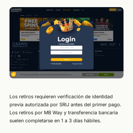
Los retiros requieren verificación de identidad
previa autorizada por SRIJ antes del primer pago.
Los retiros por MB Way y transferencia bancaria
suelen completarse en 1 a 3 días hábiles.