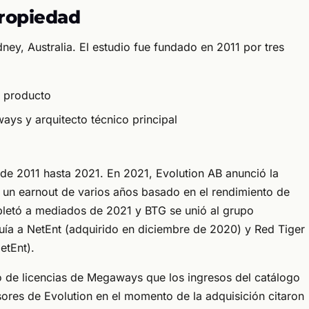
propiedad
ney, Australia. El estudio fue fundado en 2011 por tres
y producto
ys y arquitecto técnico principal
de 2011 hasta 2021. En 2021, Evolution AB anunció la
 un earnout de varios años basado en el rendimiento de
letó a mediados de 2021 y BTG se unió al grupo
uía a NetEnt (adquirido en diciembre de 2020) y Red Tiger
etEnt).
io de licencias de Megaways que los ingresos del catálogo
ores de Evolution en el momento de la adquisición citaron