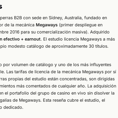
s
perras B2B con sede en Sídney, Australia, fundado en
tor de la mecánica
Megaways
(primer despliegue en
re 2016 para su comercialización masiva). Adquirido
n efectivo + earnout
. El estudio licencia Megaways a más
opio modesto catálogo de aproximadamente 30 títulos.
 por volumen de catálogo y uno de los más influyentes
e. Las tarifas de licencia de la mecánica Megaways por sí
ras propias del estudio están concentradas, son dirigidas
amientos más comentados de cualquier año. La adquisición
n el portafolio del grupo de casino en vivo sin disolver la
egalías de Megaways. Esta reseña cubre el estudio, el
o dedicado.