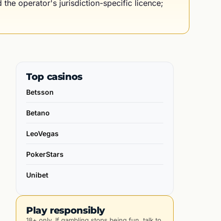
 the operator's jurisdiction-specific licence;
Top casinos
Betsson
Betano
LeoVegas
PokerStars
Unibet
Play responsibly
18+ only. If gambling stops being fun, talk to