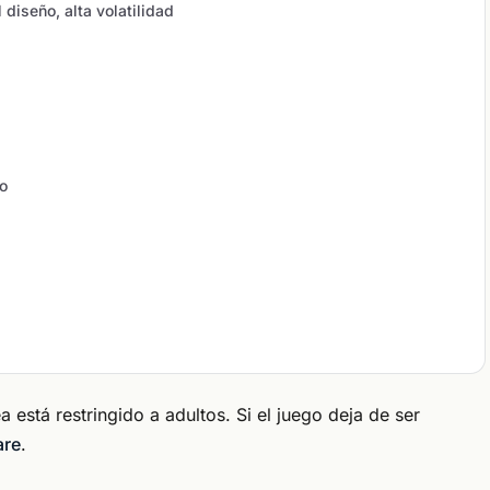
 diseño, alta volatilidad
to
a está restringido a adultos. Si el juego deja de ser
re
.