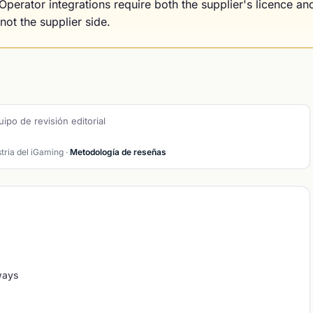
 Operator integrations require both the supplier's licence and
not the supplier side.
uipo de revisión editorial
tria del iGaming ·
Metodología de reseñas
ways