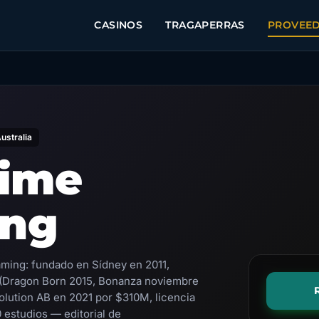
CASINOS
TRAGAPERRAS
PROVEE
ustralia
Time
ng
ming: fundado en Sídney en 2011,
(Dragon Born 2015, Bonanza noviembre
volution AB en 2021 por $310M, licencia
estudios — editorial de