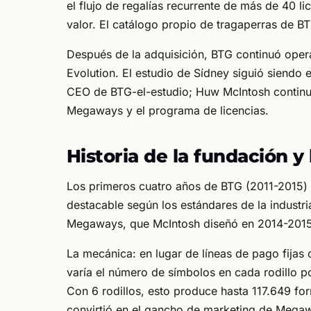
el flujo de regalías recurrente de más de 40 
valor. El catálogo propio de tragaperras de B
Después de la adquisición, BTG continuó oper
Evolution. El estudio de Sídney siguió siendo
CEO de BTG-el-estudio; Huw McIntosh continu
Megaways y el programa de licencias.
Historia de la fundación 
Los primeros cuatro años de BTG (2011-2015) 
destacable según los estándares de la industri
Megaways, que McIntosh diseñó en 2014-2015
La mecánica: en lugar de líneas de pago fijas
varía el número de símbolos en cada rodillo por
Con 6 rodillos, esto produce hasta 117.649 for
convirtió en el gancho de marketing de Mega