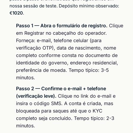
nossa sessão de teste. Depósito mínimo observado:
€
1020
.
Passo 1 — Abra o formulário de registro.
Clique
em Registrar no cabeçalho do operador.
Forneça: e-mail, telefone celular (para
verificação OTP), data de nascimento, nome
completo conforme consta no documento de
identidade do governo, endereço residencial,
preferência de moeda. Tempo típico: 3-5
minutos.
Passo 2 — Confirme o e-mail + telefone
(verificação leve).
Clique no link do e-mail e
insira o código SMS. A conta é criada, mas
bloqueada para saques até que o KYC
completo seja concluído. Tempo típico: 2-3
minutos.