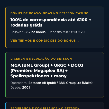
BÔNUS DE BOAS-VINDAS NO BETSSON CASINO
100% de correspondência até €100 +
rodadas grátis
Rollover:
35× no bônus
· Depósito mín.:
€10-€20
VER TERMOS E CONDIÇÕES DO BÔNUS →
LICENÇA E REGULAÇÃO DO BETSSON
MGA (BML Group) + UKGC + DGOJ
(Premiére Megaplex SA) +
Spelinspektionen + many
Operadora:
Betsson AB (publ) / BML Group Ltd (Malta)
·
Desde:
2001
SEGURANÇA E COMPLIANCE NO BETSSON