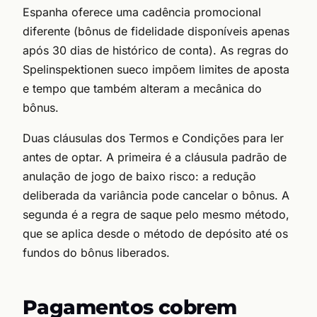
Espanha oferece uma cadência promocional
diferente (bônus de fidelidade disponíveis apenas
após 30 dias de histórico de conta). As regras do
Spelinspektionen sueco impõem limites de aposta
e tempo que também alteram a mecânica do
bônus.
Duas cláusulas dos Termos e Condições para ler
antes de optar. A primeira é a cláusula padrão de
anulação de jogo de baixo risco: a redução
deliberada da variância pode cancelar o bônus. A
segunda é a regra de saque pelo mesmo método,
que se aplica desde o método de depósito até os
fundos do bônus liberados.
Pagamentos cobrem