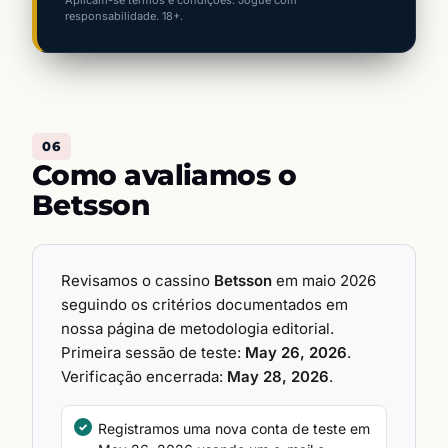
Aplicam-se termos e condições. Jogue com
responsabilidade. 18+.
06
Como avaliamos o
Betsson
Revisamos o cassino
Betsson
em maio 2026
seguindo os critérios documentados em
nossa página de metodologia editorial.
Primeira sessão de teste:
May 26, 2026
.
Verificação encerrada:
May 28, 2026
.
Registramos uma nova conta de teste em