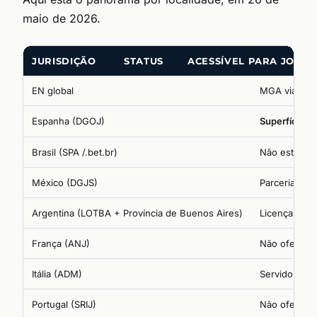
maio de 2026.
JURISDIÇÃO
STATUS
ACESSÍVEL PARA JOGA
EN global
MGA via BML
Espanha (DGOJ)
Superfície s
Brasil (SPA /.bet.br)
Não está na
México (DGJS)
Parceria com
Argentina (LOTBA + Província de Buenos Aires)
Licença conj
França (ANJ)
Não oferecid
Itália (ADM)
Servido apen
Portugal (SRIJ)
Não ofereci