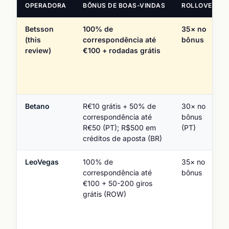
OPERADORA
BÔNUS DE BOAS-VINDAS
ROLLOVER
Betsson
100% de
35× no
(this
correspondência até
bônus
review)
€100 + rodadas grátis
Betano
R€10 grátis + 50% de
30× no
correspondência até
bônus
R€50 (PT); R$500 em
(PT)
créditos de aposta (BR)
LeoVegas
100% de
35× no
correspondência até
bônus
€100 + 50-200 giros
grátis (ROW)