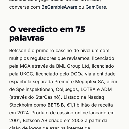
converse com
BeGambleAware
ou
GamCare
.
O veredicto em 75
palavras
Betsson é o primeiro cassino de nível um com
múltiplos reguladores que revisamos: licenciado
pela MGA através da BML Group Ltd, licenciado
pela UKGC, licenciado pelo DGOJ via a entidade
espanhola separada Premiére Megaplex SA, além
de Spelinspektionen, Coljuegos, LOTBA e ADM
(através do StarCasinò). Listado na Nasdaq
Stockholm como
BETS B
, €1,1 bilhão de receita
em 2024. Produto de cassino online lançado em
2001; Betsson AB criado em 2003 a partir da
cisão de jogos de azar na internet da