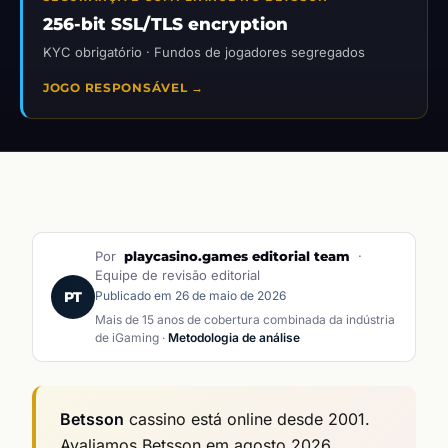
256-bit SSL/TLS encryption
KYC obrigatório · Fundos de jogadores segregados
JOGO RESPONSÁVEL →
Por
playcasino.games editorial team
Equipe de revisão editorial
PT
Publicado em 26 de maio de 2026
Mais de 15 anos de cobertura combinada da indústria
de iGaming ·
Metodologia de análise
Betsson
cassino está online desde 2001.
Avaliamos Betsson em agosto 2026.