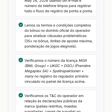
May 26, 2026 usando um e-mail e
número de telefone limpos para registrar
todo o fluxo de registro de ponta a ponta.
Lemos os termos e condições completos
do bônus no domínio oficial do operador
para sinalizar cláusulas problemáticas
(35× no bônus, limites de aposta máxima,
ponderação de jogos elegíveis).
Verificamos o número da licença
MGA
(BML Group) + UKGC + DGOJ (Premiére
Megaplex SA) + Spelinspektionen +
many
no registro do regulador primário
vinculado no painel de licença acima.
Verificamos os T&C do operador em
relação às declarações públicas da
marca (países restritos, moedas
suportadas, canais de suporte) no