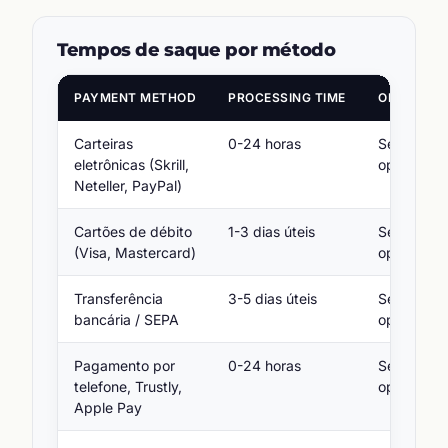
Tempos de saque por método
PAYMENT METHOD
PROCESSING TIME
OPERATOR
Carteiras
0-24 horas
Sem taxa 
eletrônicas (Skrill,
operador
Neteller, PayPal)
Cartões de débito
1-3 dias úteis
Sem taxa 
(Visa, Mastercard)
operador
Transferência
3-5 dias úteis
Sem taxa 
bancária / SEPA
operador
Pagamento por
0-24 horas
Sem taxa 
telefone, Trustly,
operador
Apple Pay