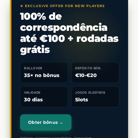
★ EXCLUSIVE OFFER FOR NEW PLAYERS
100% de
correspondência
até €100 + rodadas
grátis
ROLLOVER
DEPÓSITO MÍN.
35× no bônus
€10-€20
VALIDADE
JOGOS ELEGÍVEIS
30 dias
Slots
Obter bônus →