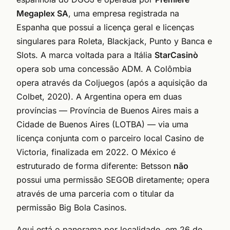
Megaplex SA
, uma empresa registrada na
Espanha que possui a licença geral e licenças
singulares para Roleta, Blackjack, Punto y Banca e
Slots. A marca voltada para a Itália
StarCasinò
opera sob uma concessão ADM. A Colômbia
opera através da Coljuegos (após a aquisição da
Colbet, 2020). A Argentina opera em duas
províncias — Província de Buenos Aires mais a
Cidade de Buenos Aires (LOTBA) — via uma
licença conjunta com o parceiro local Casino de
Victoria, finalizada em 2022. O México é
estruturado de forma diferente: Betsson
não
possui uma permissão SEGOB diretamente; opera
através de uma parceria com o titular da
permissão Big Bola Casinos.
Aqui está o panorama por localidade, em 26 de