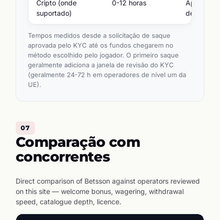
Cripto (onde
0-12 horas
Apenas ta
suportado)
de rede
Tempos medidos desde a solicitação de saque
aprovada pelo KYC até os fundos chegarem no
método escolhido pelo jogador. O primeiro saque
geralmente adiciona a janela de revisão do KYC
(geralmente 24-72 h em operadores de nível um da
UE).
07
Comparação com
concorrentes
Direct comparison of Betsson against operators reviewed
on this site — welcome bonus, wagering, withdrawal
speed, catalogue depth, licence.