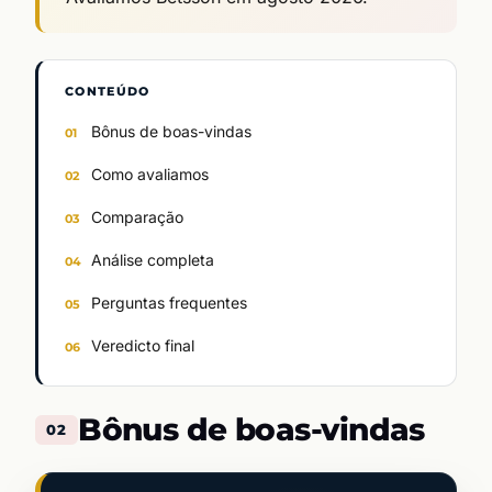
CONTEÚDO
Bônus de boas-vindas
Como avaliamos
Comparação
Análise completa
Perguntas frequentes
Veredicto final
Bônus de boas-vindas
02