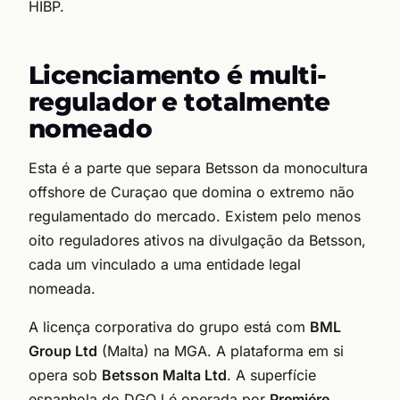
HIBP.
Licenciamento é multi-
regulador e totalmente
nomeado
Esta é a parte que separa Betsson da monocultura
offshore de Curaçao que domina o extremo não
regulamentado do mercado. Existem pelo menos
oito reguladores ativos na divulgação da Betsson,
cada um vinculado a uma entidade legal
nomeada.
A licença corporativa do grupo está com
BML
Group Ltd
(Malta) na MGA. A plataforma em si
opera sob
Betsson Malta Ltd
. A superfície
espanhola do DGOJ é operada por
Premiére