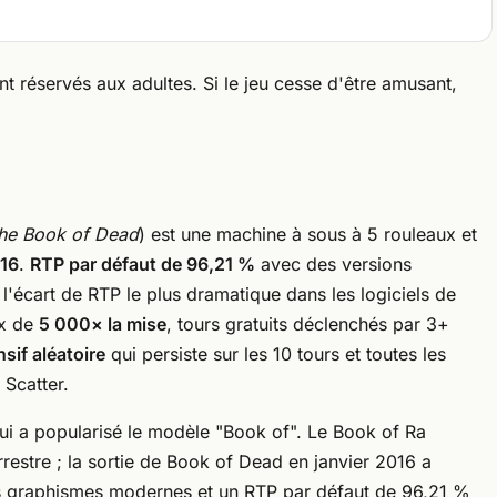
nt réservés aux adultes. Si le jeu cesse d'être amusant,
the Book of Dead
) est une machine à sous à 5 rouleaux et
016
.
RTP par défaut de 96,21 %
avec des versions
, l'écart de RTP le plus dramatique dans les logiciels de
ax de
5 000× la mise
, tours gratuits déclenchés par 3+
sif aléatoire
qui persiste sur les 10 tours et toutes les
 Scatter.
ui a popularisé le modèle "Book of". Le Book of Ra
restre ; la sortie de Book of Dead en janvier 2016 a
es graphismes modernes et un RTP par défaut de 96,21 %