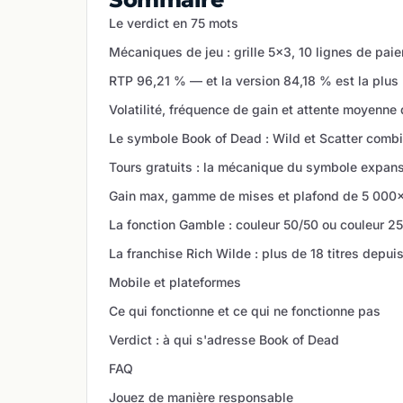
Le verdict en 75 mots
Mécaniques de jeu : grille 5×3, 10 lignes de pai
RTP 96,21 % — et la version 84,18 % est la plus
Volatilité, fréquence de gain et attente moyenne
Le symbole Book of Dead : Wild et Scatter comb
Tours gratuits : la mécanique du symbole expansi
Gain max, gamme de mises et plafond de 5 000
La fonction Gamble : couleur 50/50 ou couleur 2
La franchise Rich Wilde : plus de 18 titres depui
Mobile et plateformes
Ce qui fonctionne et ce qui ne fonctionne pas
Verdict : à qui s'adresse Book of Dead
FAQ
Jouez de manière responsable