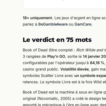
18+ uniquement.
Les jeux d'argent en ligne so
parlez à
BeGambleAware
ou
GamCare
.
Le verdict en 75 mots
Book of Dead (titre complet :
Rich Wilde and 
3 rangées de
Play'n GO
, sortie le
14 janvier 2
configurables par l'opérateur jusqu'à
84,18 %
casino grand public.
Volatilité élevée
, gain m
symboles Scatter Livre avec
un symbole expan
relances. Le symbole Livre est à la fois Wild et
Book of Dead est la machine à sous en ligne q
original (Novomatic, 2005) a créé le design ter
apporté la mécanique à l'ère en ligne avec d