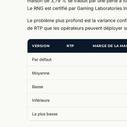
maison de 3,79 % se traduit par une perte à lo
Le RNG est certifié par Gaming Laboratories In
Le problème plus profond est la variance conf
de RTP que les opérateurs peuvent déployer sur 
VERSION
RTP
MARGE DE LA MA
Par défaut
Moyenne
Basse
Inférieure
La plus basse