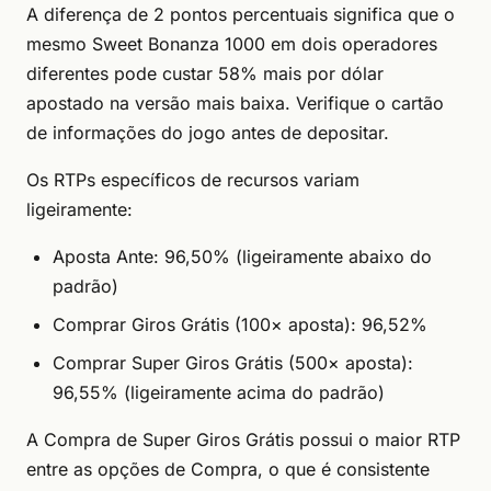
A diferença de 2 pontos percentuais significa que o
mesmo Sweet Bonanza 1000 em dois operadores
diferentes pode custar 58% mais por dólar
apostado na versão mais baixa. Verifique o cartão
de informações do jogo antes de depositar.
Os RTPs específicos de recursos variam
ligeiramente:
Aposta Ante: 96,50% (ligeiramente abaixo do
padrão)
Comprar Giros Grátis (100× aposta): 96,52%
Comprar Super Giros Grátis (500× aposta):
96,55% (ligeiramente acima do padrão)
A Compra de Super Giros Grátis possui o maior RTP
entre as opções de Compra, o que é consistente