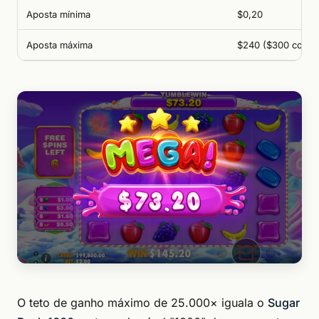
Aposta mínima
$0,20
Aposta máxima
$240 ($300 com A
O teto de ganho máximo de 25.000× iguala o
Sugar