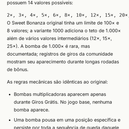
possuem 14 valores possíveis:
2×, 3×, 4×, 5×, 6×, 8×, 10×, 12×, 15×, 20×
O Sweet Bonanza original tinha um limite de 100× e
8 valores; a variante 1000 adiciona o teto de 1.000×
além de vários valores intermediários (12×, 15×,
25×). A bomba de 1.000× é rara, mas
documentada; registros de giros da comunidade
mostram seu aparecimento durante longas rodadas
de bônus.
As regras mecânicas são idênticas ao original:
Bombas multiplicadoras aparecem apenas
durante Giros Grátis. No jogo base, nenhuma
bomba aparece.
Uma bomba pousa em uma posição específica e
persiste por toda a sequência de queda daquele