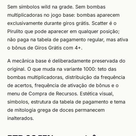
Sem símbolos wild na grade. Sem bombas
multiplicadoras no jogo base: bombas aparecem
exclusivamente durante giros grátis. Scatter é o
Pirulito que pode aparecer em qualquer posição;
não paga na tabela de pagamento regular, mas ativa
o bônus de Giros Grátis com 4+.
A mecânica base é deliberadamente preservada do
original. O que muda na variante 1000: teto das
bombas multiplicadoras, distribuição da frequência
de acertos, frequência de ativação de bônus e o
menu de Compra de Recursos. Estética visual,
símbolos, estrutura da tabela de pagamento e tema
de mitologia grega de doces permanecem
inalterados.