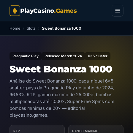
PlayCasino
.
Games
Home
›
Slots
›
Sweet Bonanza 1000
Pragmatic Play
Released March 2024
6×5 cluster
Sweet Bonanza 1000
Análise do Sweet Bonanza 1000: caça-níquel 6×5
scatter-pays da Pragmatic Play de junho de 2024,
96,53% RTP, ganho máximo de 25.000×, bombas
multiplicadoras até 1.000×, Super Free Spins com
bombas mínimas de 20× — editorial
playcasino.games.
RTP
GANHO MÁXIMO