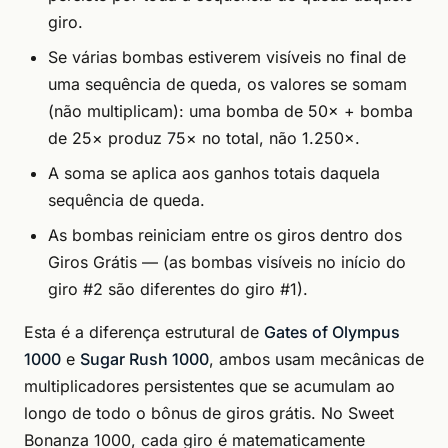
giro.
Se várias bombas estiverem visíveis no final de
uma sequência de queda, os valores se somam
(não multiplicam): uma bomba de 50× + bomba
de 25× produz 75× no total, não 1.250×.
A soma se aplica aos ganhos totais daquela
sequência de queda.
As bombas reiniciam entre os giros dentro dos
Giros Grátis — (as bombas visíveis no início do
giro #2 são diferentes do giro #1).
Esta é a diferença estrutural de
Gates of Olympus
1000
e
Sugar Rush 1000
, ambos usam mecânicas de
multiplicadores persistentes que se acumulam ao
longo de todo o bônus de giros grátis. No Sweet
Bonanza 1000, cada giro é matematicamente