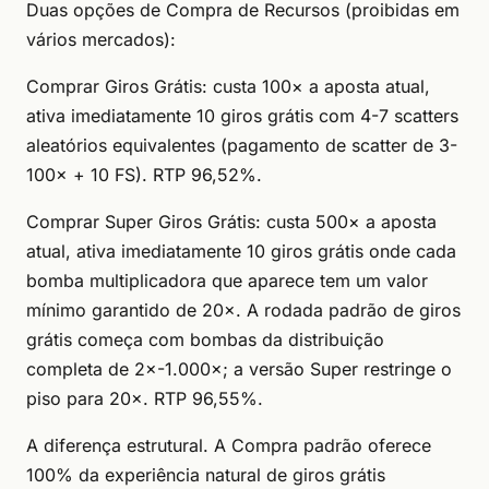
Duas opções de Compra de Recursos (proibidas em
vários mercados):
Comprar Giros Grátis: custa 100× a aposta atual,
ativa imediatamente 10 giros grátis com 4-7 scatters
aleatórios equivalentes (pagamento de scatter de 3-
100× + 10 FS). RTP 96,52%.
Comprar Super Giros Grátis: custa 500× a aposta
atual, ativa imediatamente 10 giros grátis onde cada
bomba multiplicadora que aparece tem um valor
mínimo garantido de 20×. A rodada padrão de giros
grátis começa com bombas da distribuição
completa de 2×-1.000×; a versão Super restringe o
piso para 20×. RTP 96,55%.
A diferença estrutural. A Compra padrão oferece
100% da experiência natural de giros grátis