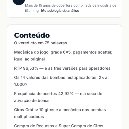
Mais de 15 anos de cobertura combinada da indústria de
iGaming ·
Metodologia de análise
Conteúdo
O veredicto em 75 palavras
Mecânica do jogo: grade 6×5, pagamentos scatter,
igual ao original
RTP 96,53% — e as três versões para operadores
Os 14 valores das bombas multiplicadoras: 2× a
1.000×
Frequência de acertos 42,92% — e a seca de
ativação de bônus
Giros Grátis: 10 giros e a mecânica das bombas
multiplicadoras
Compra de Recursos e Super Compra de Giros