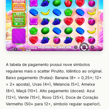
A tabela de pagamento possui nove símbolos
regulares mais o scatter Pirulito. Idêntico ao original.
Baixo pagamento (frutas): Banana (8+ = 0,25×; 12+
= 2× aposta), Uvas (4×), Melancia (5×), Ameixa
(8×), Maçã (10×). Alto pagamento (doces): Azul
(12×), Verde (15×), Roxo (25×), Doce de Coração
Vermelho (50× para 12+, símbolo regular superior).