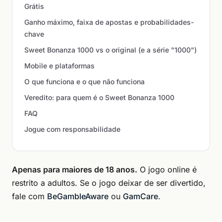
Grátis
Ganho máximo, faixa de apostas e probabilidades-
chave
Sweet Bonanza 1000 vs o original (e a série "1000")
Mobile e plataformas
O que funciona e o que não funciona
Veredito: para quem é o Sweet Bonanza 1000
FAQ
Jogue com responsabilidade
Apenas para maiores de 18 anos.
O jogo online é
restrito a adultos. Se o jogo deixar de ser divertido,
fale com
BeGambleAware
ou
GamCare
.