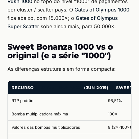
Rush 1000
no topo do nível "1000" de pagamentos
por cluster / scatter pays. O
Gates of Olympus 1000
fica abaixo, com 15.000×; o
Gates of Olympus
Super Scatter
sobe ainda mais, para 50.000×.
Sweet Bonanza 1000 vs o
original (e a série "1000")
As diferenças estruturais em forma compacta:
RECURSO
SWEET BONANZA
(JUN 2019)
SWEET BO
RTP padrão
96,51%
Bomba multiplicadora máxima
100×
Valores das bombas multiplicadoras
8 (2×-100×)