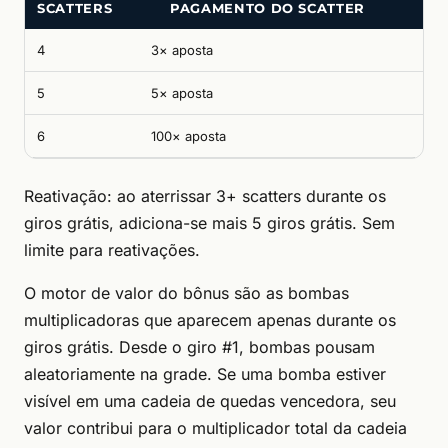
SCATTERS
PAGAMENTO DO SCATTER
4
3× aposta
5
5× aposta
6
100× aposta
Reativação: ao aterrissar 3+ scatters durante os
giros grátis, adiciona-se mais 5 giros grátis. Sem
limite para reativações.
O motor de valor do bônus são as bombas
multiplicadoras que aparecem apenas durante os
giros grátis. Desde o giro #1, bombas pousam
aleatoriamente na grade. Se uma bomba estiver
visível em uma cadeia de quedas vencedora, seu
valor contribui para o multiplicador total da cadeia