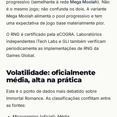
progressivo (semelhante à rede
Mega Moolah
). Não
é o mesmo jogo; não confunda os dois. A variante
Mega Moolah alimenta o pool progressivo e tem
uma expectativa de jogo base materialmente pior.
O RNG é certificado pela eCOGRA. Laboratórios
independentes iTech Labs e GLI também verificam
periodicamente as implementações de RNG da
Games Global.
Volatilidade: oficialmente
média, alta na prática
Este é o ponto de dados mais debatido sobre
Immortal Romance. As classificações conflitam entre
as fontes:
Microgaming (oficial): Média