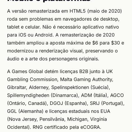
A versão remasterizada em HTML5 (maio de 2020)
roda sem problemas em navegadores de desktop,
tablet e celular. Não é necessário aplicativo nativo
para iOS ou Android. A remasterização de 2020
também ampliou a aposta máxima de $6 para $30 e
modernizou a renderização visual, preservando o
áudio e a arte dos personagens originais.
A Games Global detém licenças B2B junto à UK
Gambling Commission, Malta Gaming Authority,
Gibraltar, Alderney, Spelinspektionen (Suécia),
Spillemyndigheden (Dinamarca), ADM (Itália), AGCO
(Ontário, Canadá), DGOJ (Espanha), SRIJ (Portugal),
GGL (Alemanha) e licenças estaduais nos EUA
(Nova Jersey, Pensilvânia, Michigan, Virgínia
Ocidental). RNG certificado pela eCOGRA.