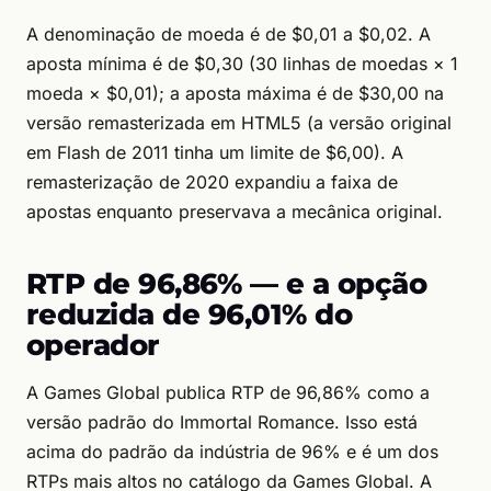
A denominação de moeda é de $0,01 a $0,02. A
aposta mínima é de $0,30 (30 linhas de moedas × 1
moeda × $0,01); a aposta máxima é de $30,00 na
versão remasterizada em HTML5 (a versão original
em Flash de 2011 tinha um limite de $6,00). A
remasterização de 2020 expandiu a faixa de
apostas enquanto preservava a mecânica original.
RTP de 96,86% — e a opção
reduzida de 96,01% do
operador
A Games Global publica RTP de 96,86% como a
versão padrão do Immortal Romance. Isso está
acima do padrão da indústria de 96% e é um dos
RTPs mais altos no catálogo da Games Global. A