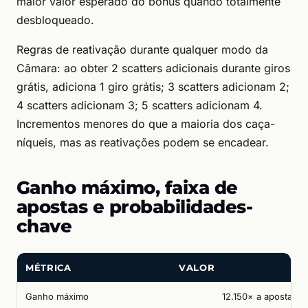
maior valor esperado do bônus quando totalmente
desbloqueado.
Regras de reativação durante qualquer modo da
Câmara: ao obter 2 scatters adicionais durante giros
grátis, adiciona 1 giro grátis; 3 scatters adicionam 2;
4 scatters adicionam 3; 5 scatters adicionam 4.
Incrementos menores do que a maioria dos caça-
níqueis, mas as reativações podem se encadear.
Ganho máximo, faixa de
apostas e probabilidades-
chave
MÉTRICA
VALOR
Ganho máximo
12.150× a aposta (