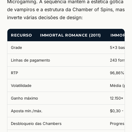
Microgaming. A sequência mantém a estética gótica
de vampiros e a estrutura da Chamber of Spins, mas
inverte várias decisões de design:
RECURSO
IMMORTAL ROMANCE (2011)
IMMORTAL
Grade
5×3 base
Linhas de pagamento
243 formas
RTP
96,86%
Volatilidade
Média (perc
Ganho máximo
12.150×
Aposta mín./máx.
$0,30 - $30
Desbloqueio das Chambers
Progressivo