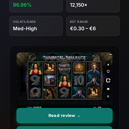
96.86%
12,150×
VOLATILIDADE
BET RANGE
Med-High
€0.30 – €6
Read review →