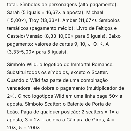
total. Símbolos de personagens (alto pagamento):
Sarah (5 iguais = 16,67× a aposta), Michael
(15,00×), Troy (13,33×), Amber (11,67×). Símbolos
temáticos (pagamento médio): Livro de Feitiços e
Castelo/Mansão (8,33-10,00× para 5 iguais). Baixo
pagamento: valores de cartas 9, 10, J, Q, K, A
(3,33-5,00× para 5 iguais).
Símbolo Wild: o logotipo do Immortal Romance.
Substitui todos os símbolos, exceto o Scatter.
Quando o Wild faz parte de uma combinação
vencedora, ele dobra o pagamento (multiplicador de
2×). Cinco logotipos Wild em uma linha paga 50× a
aposta. Símbolo Scatter: o Batente de Porta de
Leão. Paga de qualquer posição: 2 scatters = 1× a
aposta, 3 = 2× + aciona a Câmara de Giros, 4 =
20×, 5 = 200×.