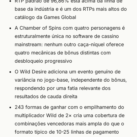
RTP padrão de 96,86% está acima da linha de
base da indústria e é um dos RTPs mais altos do
catálogo da Games Global
A Chamber of Spins com quatro personagens é
estruturalmente única no software de cassino
mainstream: nenhum outro caça-níquel oferece
quatro mecânicas de bônus distintas com
desbloqueio progressivo
O Wild Desire adiciona um evento genuíno de
variância no jogo-base, independente do bônus,
respondendo por uma fatia relevante dos
resultados de cauda direita
243 formas de ganhar com o empilhamento do
multiplicador Wild de 2× cria uma cobertura de
combinações vencedoras mais ampla do que o
formato típico de 10-25 linhas de pagamento