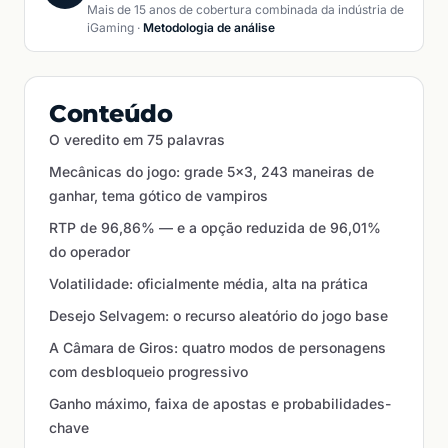
Mais de 15 anos de cobertura combinada da indústria de
iGaming ·
Metodologia de análise
Conteúdo
O veredito em 75 palavras
Mecânicas do jogo: grade 5×3, 243 maneiras de
ganhar, tema gótico de vampiros
RTP de 96,86% — e a opção reduzida de 96,01%
do operador
Volatilidade: oficialmente média, alta na prática
Desejo Selvagem: o recurso aleatório do jogo base
A Câmara de Giros: quatro modos de personagens
com desbloqueio progressivo
Ganho máximo, faixa de apostas e probabilidades-
chave