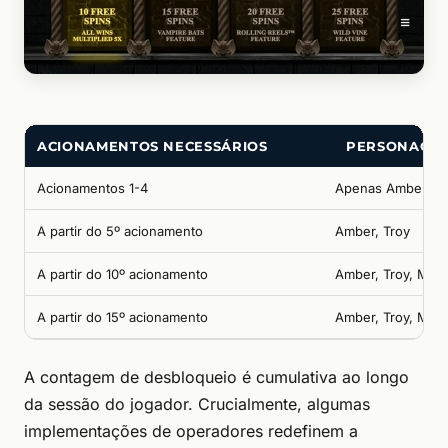
ACIONAMENTOS NECESSÁRIOS
PERSONAGEN
Acionamentos 1-4
Apenas Amber
A partir do 5º acionamento
Amber, Troy
A partir do 10º acionamento
Amber, Troy, Mich
A partir do 15º acionamento
Amber, Troy, Mich
A contagem de desbloqueio é cumulativa ao longo
da sessão do jogador. Crucialmente, algumas
implementações de operadores redefinem a