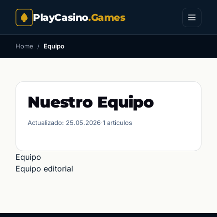
PlayCasino
.
Games
Home
/
Equipo
Nuestro Equipo
Actualizado: 25.05.2026
·
1 articulos
Equipo
Equipo editorial