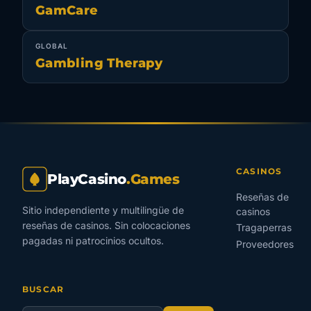
GamCare
GLOBAL
Gambling Therapy
CASINOS
PlayCasino
.
Games
Reseñas de
Sitio independiente y multilingüe de
casinos
reseñas de casinos. Sin colocaciones
Tragaperras
pagadas ni patrocinios ocultos.
Proveedores
BUSCAR